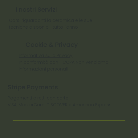
I nostri Servizi
Corsi riguardanti la ceramica e le sue
tecniche disponibili tutto l'anno
Cookie & Privacy
Informativa sulla Privacy
In conformità con il CCPA Non vendiamo
informazioni personali
Stripe Payments
Pagamenti diretti con carte:
VISA, MasterCard, DISCOVER e American Express