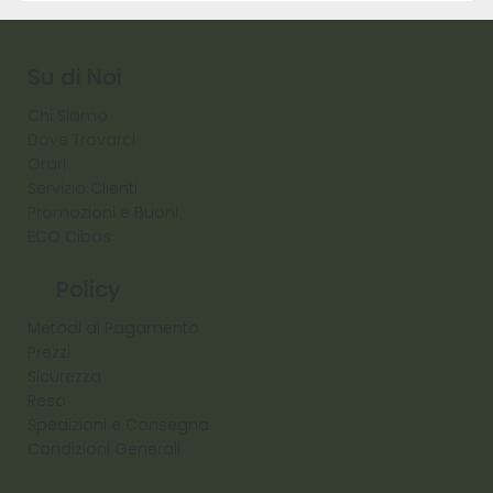
9317
257
Raw
Diamond
Su di Noi
Chi Siamo
Dove Trovarci
Orari
Servizio Clienti
Promozioni e Buoni
ECO Cibas
Policy
Metodi di Pagamento
Prezzi
Sicurezza
Reso
Spedizioni e Consegna
Condizioni Generali