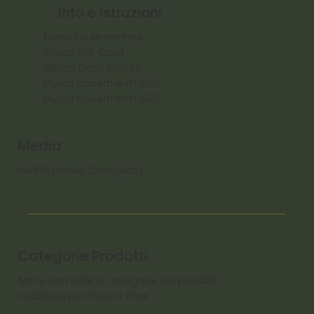
Info e Istruzioni
Tossicità Alimentare
Utilizzo Gift Card
Utilizzo Card Sconto
Guida Nabertherm 400
Guida Nabertherm 500
Media
HANDS (Video Completo)
Categorie Prodotti
Menu con tutte le categorie dei prodotti
suddivise per macro aree