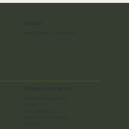
Media
HANDS (Video Completo)
Stripe Payments
Pagamenti diretti con
carte:
VISA, MasterCard,
DISCOVER e American
Express