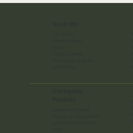
Su di Noi
Chi Siamo
Dove Trovarci
Orari
Servizio Clienti
Promozioni e Buoni
ECO Cibas
Categorie
Prodotti
Menu con tutte le
categorie dei prodotti
suddivise per macro
aree