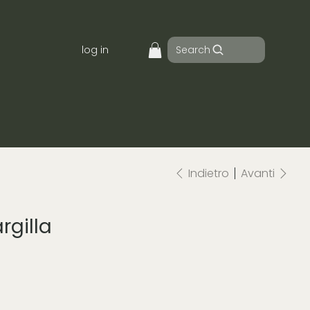
Search
log in
Indietro
Avanti
rgilla