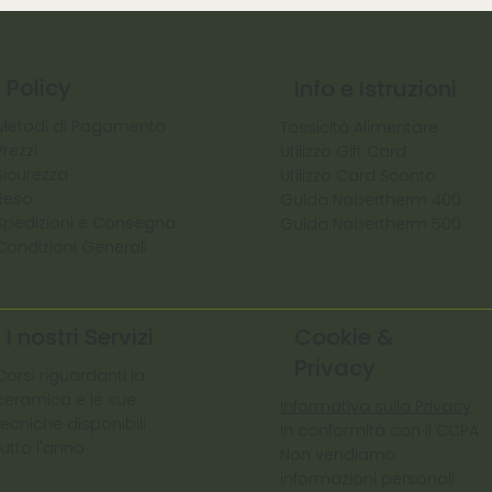
Policy
Info e Istruzioni
Metodi di Pagamento
Tossicità Alimentare
Prezzi
Utilizzo Gift Card
Sicurezza
Utilizzo Card Sconto
Reso
Guida Nabertherm 400
Spedizioni e Consegna
Guida Nabertherm 500
Condizioni Generali
I nostri Servizi
Cookie &
Privacy
Corsi riguardanti la
ceramica e le sue
Informativa sulla Privacy
tecniche disponibili
In conformità con il CCPA
tutto l'anno
Non vendiamo
informazioni personali