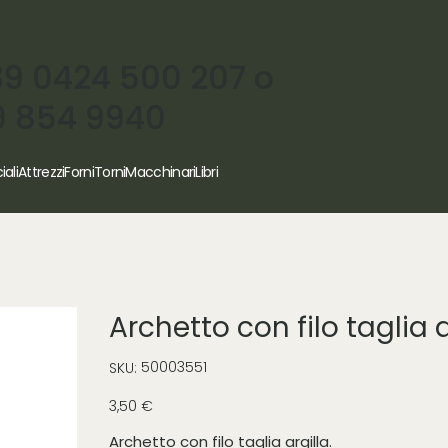
39 0424 500 207 o
9 854 9940
iali
Attrezzi
Forni
Torni
Macchinari
Libri
Archetto con filo taglia a
SKU
50003551
SKU:
50003551
Prezzo
3,50 €
Archetto con filo taglia argilla.