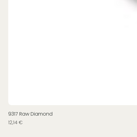
9317 Raw Diamond
Prezzo
12,14 €