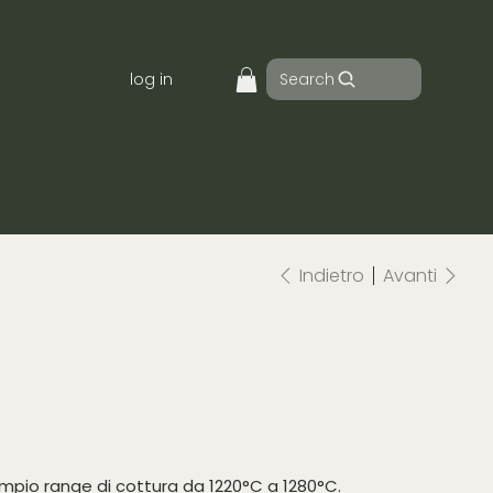
Search
log in
Indietro
Avanti
 ampio range di cottura da 1220°C a 1280°C.