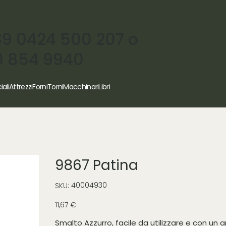
39 0424 500 207 o
9 854 9940
iali
Attrezzi
Forni
Torni
Macchinari
Libri
9867 Patina
SKU
40004930
SKU:
40004930
Prezzo
11,67 €
Smalto Azzurro, facile da utilizzare e con un