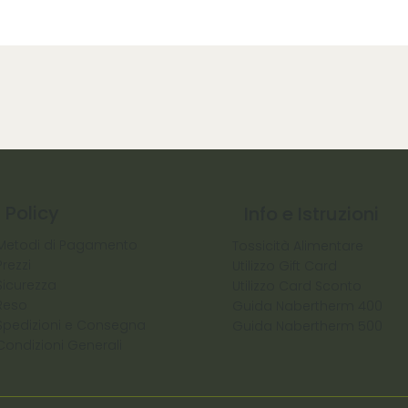
Policy
Info e Istruzioni
Metodi di Pagamento
Tossicità Alimentare
Prezzi
Utilizzo Gift Card
Sicurezza
Utilizzo Card Sconto
Reso
Guida Nabertherm 400
Spedizioni e Consegna
Guida Nabertherm 500
Condizioni Generali