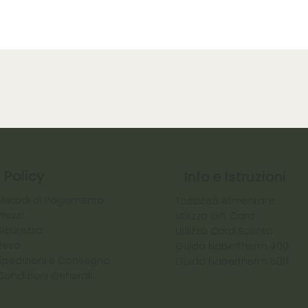
Policy
Info e Istruzioni
Metodi di Pagamento
Tossicità Alimentare
Prezzi
Utilizzo Gift Card
Sicurezza
Utilizzo Card Sconto
Reso
Guida Nabertherm 400
Spedizioni e Consegna
Guida Nabertherm 500
Condizioni Generali