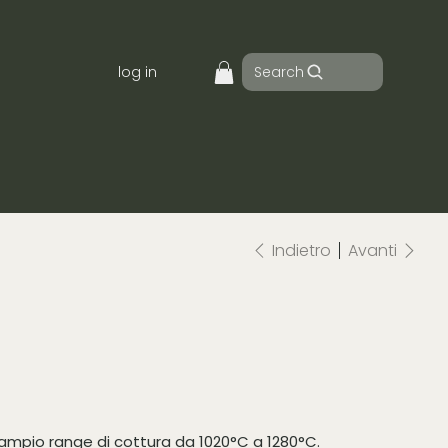
Search
log in
Indietro
Avanti
n ampio range di cottura da 1020°C a 1280°C.