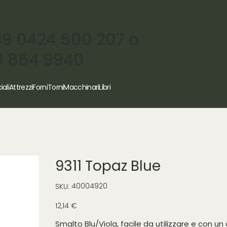
39 0424 500 207 o
9 854 9940
iali
Attrezzi
Forni
Torni
Macchinari
Libri
9311 Topaz Blue
SKU
40004920
SKU:
40004920
Prezzo
12,14 €
Smalto Blu/Viola, facile da utilizzare e con u