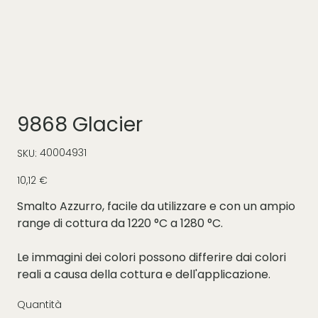
9868 Glacier
SKU
40004931
SKU:
40004931
Prezzo
10,12 €
Smalto Azzurro, facile da utilizzare e con un ampio
range di cottura da 1220 °C a 1280 °C.
Le immagini dei colori possono differire dai colori
reali a causa della cottura e dell'applicazione.
Quantità