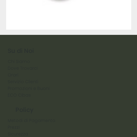
9317
257
Raw
Diamond
Su di Noi
Chi Siamo
Dove Trovarci
Orari
Servizio Clienti
Promozioni e Buoni
ECO Cibas
Policy
Metodi di Pagamento
Prezzi
Sicurezza