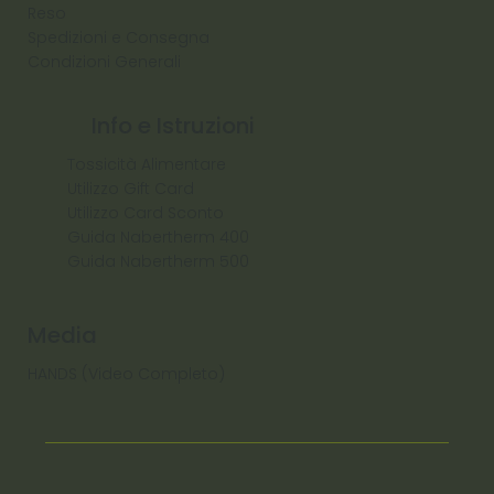
Reso
Spedizioni e Consegna
Condizioni Generali
Info e Istruzioni
Tossicità Alimentare
Utilizzo Gift Card
Utilizzo Card Sconto
Guida Nabertherm 400
Guida Nabertherm 500
Media
HANDS (Video Completo)