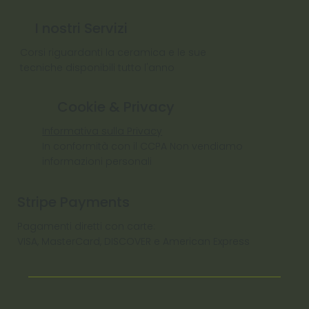
I nostri Servizi
Corsi riguardanti la ceramica e le sue
tecniche disponibili tutto l'anno
Cookie & Privacy
Informativa sulla Privacy
In conformità con il CCPA Non vendiamo
informazioni personali
Stripe Payments
Pagamenti diretti con carte:
VISA, MasterCard, DISCOVER e American Express