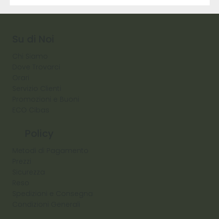
9317
257
Raw
Diamond
Su di Noi
Chi Siamo
Dove Trovarci
Orari
Servizio Clienti
Promozioni e Buoni
ECO Cibas
Policy
Metodi di Pagamento
Prezzi
Sicurezza
Reso
Spedizioni e Consegna
Condizioni Generali