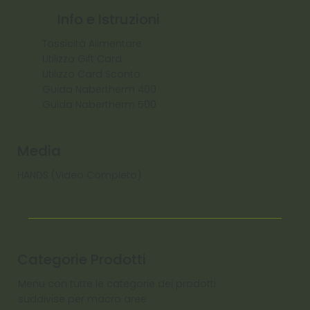
Info e Istruzioni
Tossicità Alimentare
Utilizzo Gift Card
Utilizzo Card Sconto
Guida Nabertherm 400
Guida Nabertherm 500
Media
HANDS (Video Completo)
Categorie Prodotti
Menu con tutte le categorie dei prodotti
suddivise per macro aree