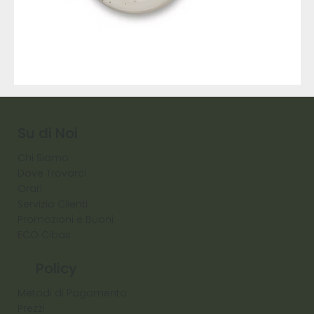
9317
257
Raw
Diamond
Su di Noi
Chi Siamo
Dove Trovarci
Orari
Servizio Clienti
Promozioni e Buoni
ECO Cibas
Policy
Metodi di Pagamento
Prezzi