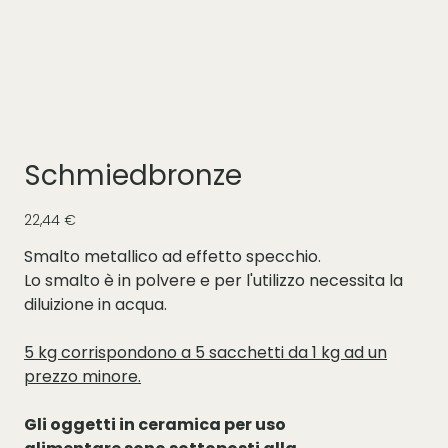
Schmiedbronze
Prezzo
22,44 €
Smalto metallico ad effetto specchio.
Lo smalto è in polvere e per l'utilizzo necessita la
diluizione in acqua.
5 kg corrispondono a 5 sacchetti da 1 kg ad un
prezzo minore.
Gli oggetti in ceramica per uso