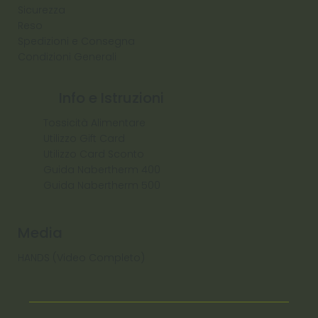
Sicurezza
Reso
Spedizioni e Consegna
Condizioni Generali
Info e Istruzioni
Tossicità Alimentare
Utilizzo Gift Card
Utilizzo Card Sconto
Guida Nabertherm 400
Guida Nabertherm 500
Media
HANDS (Video Completo)