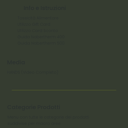
Info e Istruzioni
Tossicità Alimentare
Utilizzo Gift Card
Utilizzo Card Sconto
Guida Nabertherm 400
Guida Nabertherm 500
Media
HANDS (Video Completo)
Categorie Prodotti
Menu con tutte le categorie dei prodotti
suddivise per macro aree