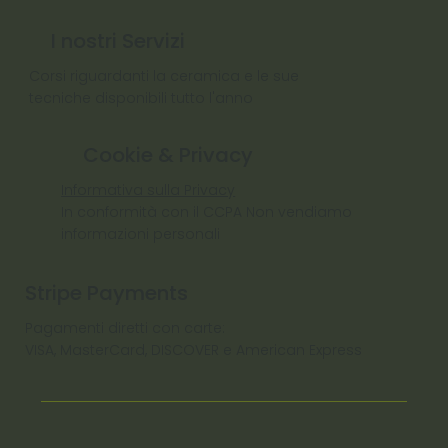
I nostri Servizi
Corsi riguardanti la ceramica e le sue
tecniche disponibili tutto l'anno
Cookie & Privacy
Informativa sulla Privacy
In conformità con il CCPA Non vendiamo
informazioni personali
Stripe Payments
Pagamenti diretti con carte:
VISA, MasterCard, DISCOVER e American Express