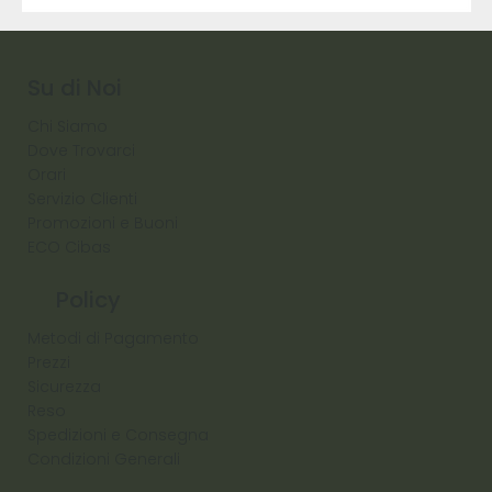
9317
257
Raw
Diamond
Su di Noi
Chi Siamo
Dove Trovarci
Orari
Servizio Clienti
Promozioni e Buoni
ECO Cibas
Policy
Metodi di Pagamento
Prezzi
Sicurezza
Reso
Spedizioni e Consegna
Condizioni Generali