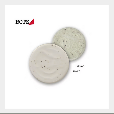
9317
257
Raw