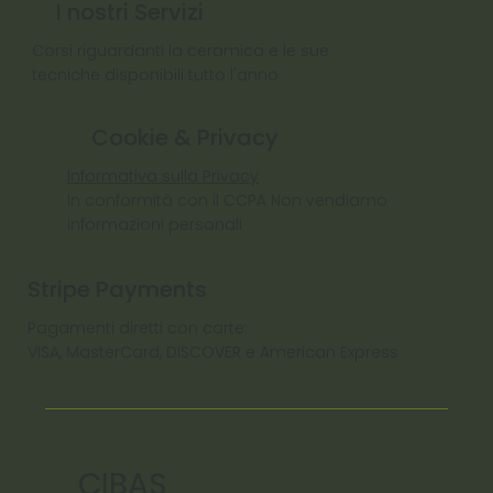
I nostri Servizi
Corsi riguardanti la ceramica e le sue
tecniche disponibili tutto l'anno
Cookie & Privacy
Informativa sulla Privacy
In conformità con il CCPA Non vendiamo
informazioni personali
Stripe Payments
Pagamenti diretti con carte:
VISA, MasterCard, DISCOVER e American Express
CIBAS