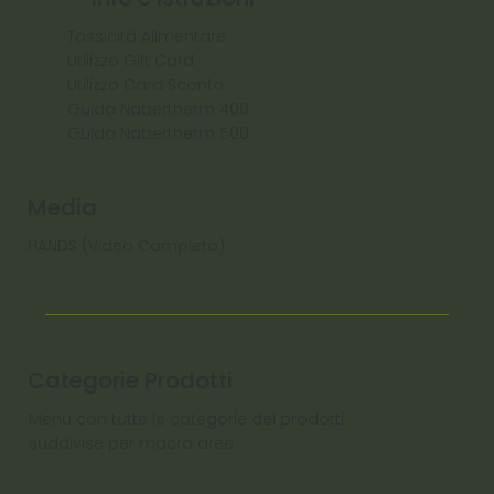
Tossicità Alimentare
Utilizzo Gift Card
Utilizzo Card Sconto
Guida Nabertherm 400
Guida Nabertherm 500
Media
HANDS (Video Completo)
Categorie Prodotti
Menu con tutte le categorie dei prodotti
suddivise per macro aree