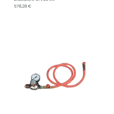
Prezzo
578,28 €