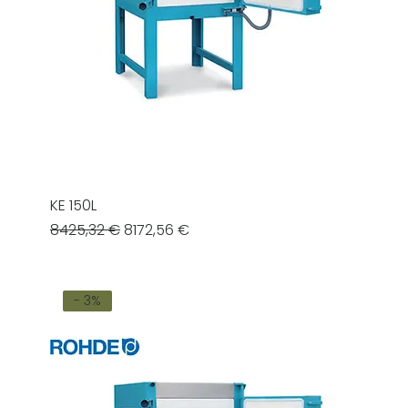
KE 150L
Prezzo regolare
Prezzo scontato
8425,32 €
8172,56 €
- 3%