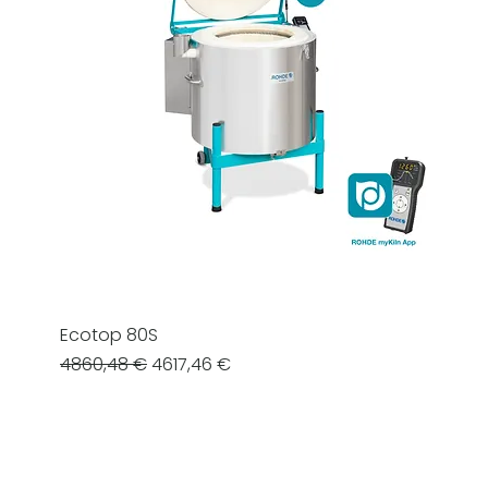
Ecotop 80S
Prezzo regolare
Prezzo scontato
4860,48 €
4617,46 €