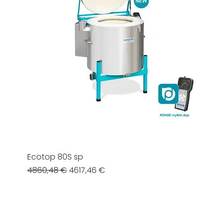
Ecotop 80S sp
Prezzo regolare
Prezzo scontato
4860,48 €
4617,46 €