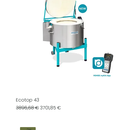
Ecotop 43
Prezzo regolare
Prezzo scontato
3896,68 €
3701,85 €