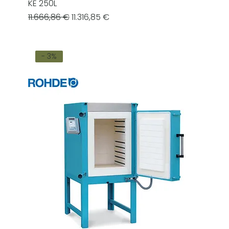
KE 250L
Prezzo regolare
Prezzo scontato
11.666,86 €
11.316,85 €
- 3%