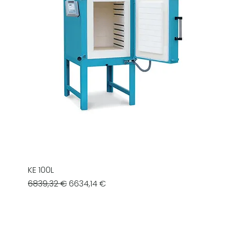
KE 100L
Prezzo regolare
Prezzo scontato
6839,32 €
6634,14 €