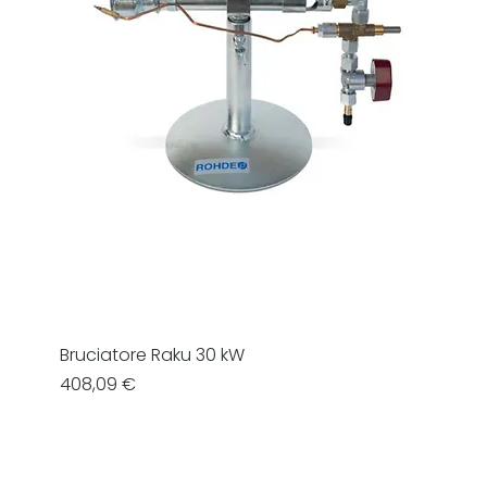
Bruciatore Raku 30 kW
Prezzo
408,09 €