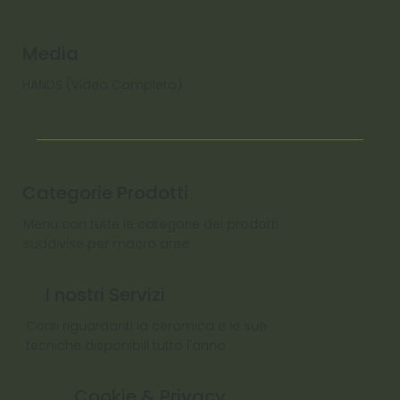
Media
HANDS (Video Completo)
Categorie Prodotti
Menu con tutte le categorie dei prodotti
suddivise per macro aree
I nostri Servizi
Corsi riguardanti la ceramica e le sue
tecniche disponibili tutto l'anno
Cookie & Privacy