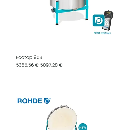
Ecotop 95S
Prezzo regolare
Prezzo scontato
5365,56 €
5097,28 €