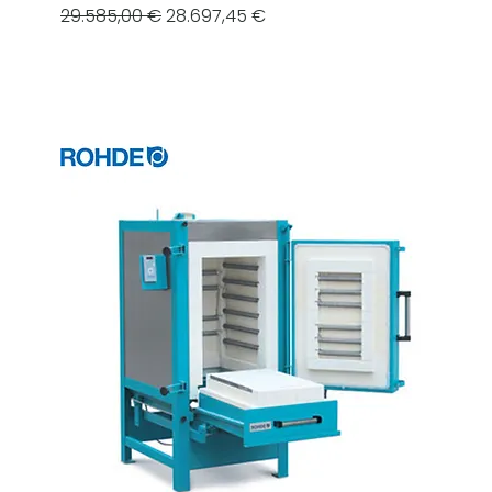
Prezzo regolare
Prezzo scontato
29.585,00 €
28.697,45 €