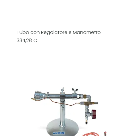
Tubo con Regolatore e Manometro
Prezzo
334,28 €