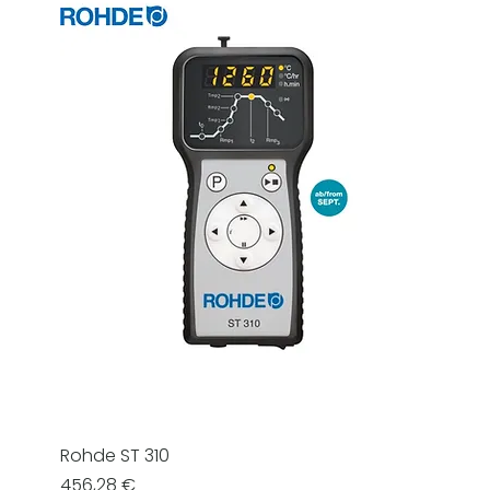
Rohde ST 310
Prezzo
456,28 €