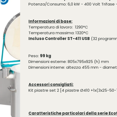
Potenza/Consumo: 6,0 kW - 400 Volt Trifase -
Informazioni di base:
Temperatura di lavoro: 1290°C
Temperatura massima: 1320°C
Incluso Controller ST-411 USB
(32 programmi 
Peso:
99 kg
Dimensioni esterne: 805x795x925 (h) mm
Dimensioni interne: altezza 455 mm - diam
Accessori consigliati:
Kit piastre set 2 [4 piastre Ø410 +1x(3x25-5
Caratteristiche particolari della serie Eco