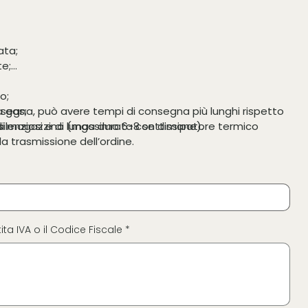
ata;
te;
o;
a gas;
segna, può avere tempi di consegna più lunghi rispetto
silenziosi e di lunga durata con dissipatore termico
tà di magazzino (massimo 6-8 settimane).
 trasmissione dell’ordine.
ita IVA o il Codice Fiscale *