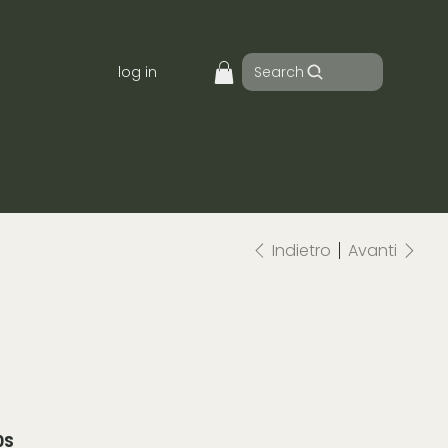
Search
log in
Indietro
Avanti
0S