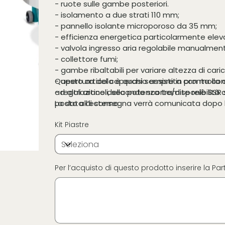
- ruote sulle gambe posteriori.
- isolamento a due strati 110 mm;
- pannello isolante microporoso da 35 mm;
- efficienza energetica particolarmente elev
- valvola ingresso aria regolabile manualmen
- collettore fumi;
- gambe ribaltabili per variare altezza di caric
- apertura del coperchio assistita con molla 
Questo articolo è quasi sempre in pronta con
- regolazione della potenza tramite relè SSR 
ad altri articoli, secondo scorte/disponibili
posto all’esterno.
La data di consegna verrà comunicata dopo la
Kit Piastre
Per l’acquisto di questo prodotto inserire la Part
Fino
a
16
caratteri.