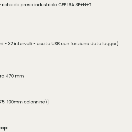
 richiede presa industriale CEE 16A 3F+N+T
- 32 intervalli - uscita USB con funzione data logger).
etro 470 mm
0-75-100mm colonnine)]
top: