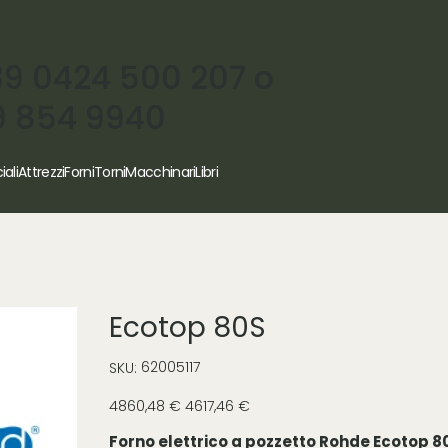
39 0424 500 207 o
9 854 9940
iali
Attrezzi
Forni
Torni
Macchinari
Libri
Ecotop 80S
SKU
62005117
SKU:
62005117
Prezzo
Prezzo
4860,48 €
4617,46 €
originale
scontato
Forno elettrico a pozzetto Rohde Ecotop 8