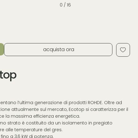
0 / 16
acquista ora
otop
esentano l‘ultima generazione di prodotti ROHDE. Oltre ad
stione attualmente sul mercato, Ecotop si caratterizza per il
ce la massima efficienza energetica.
ltimo strato è costituito da un isolamento in pregiato
e alle temperature del gres.
fino a 3,6 kW di potenza.