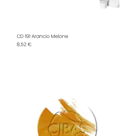
CD 191 Arancio Melone
Prezzo
8,52 €