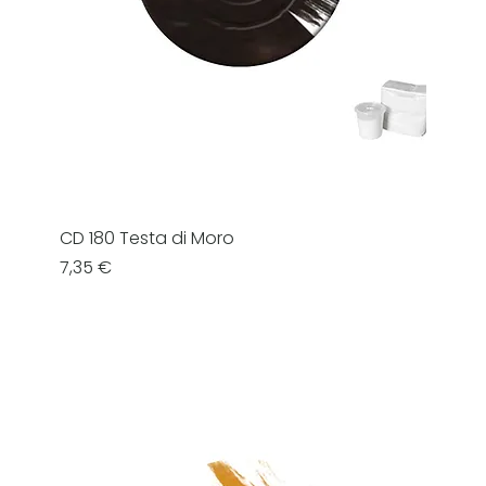
CD 180 Testa di Moro
Prezzo
7,35 €