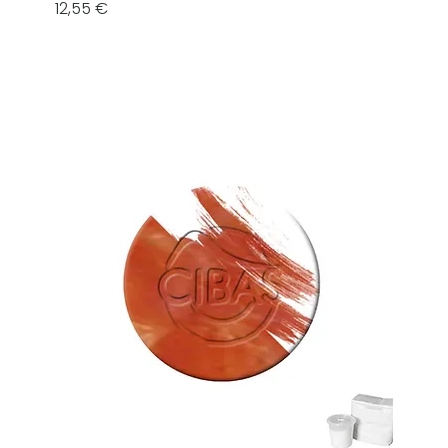
Prezzo
12,55 €