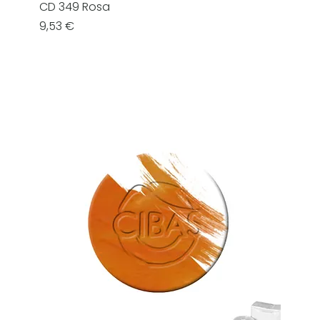
CD 349 Rosa
Prezzo
9,53 €