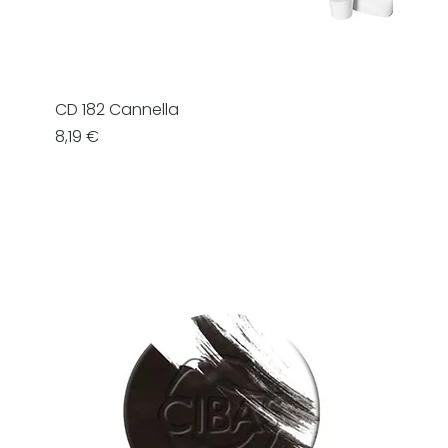
CD 182 Cannella
Prezzo
8,19 €