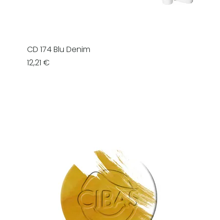
CD 174 Blu Denim
Prezzo
12,21 €