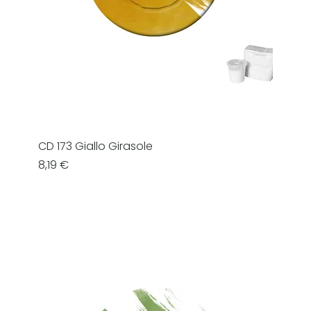
CD 173 Giallo Girasole
Prezzo
8,19 €