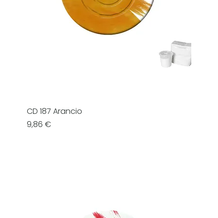
CD 187 Arancio
Prezzo
9,86 €