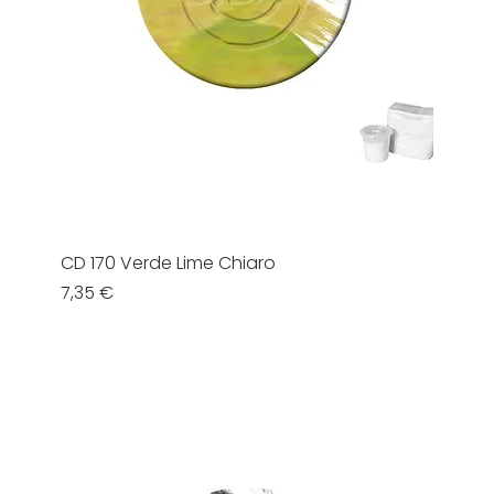
CD 170 Verde Lime Chiaro
Prezzo
7,35 €