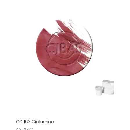
CD 163 Ciclamino
Prezzo
43,75 €