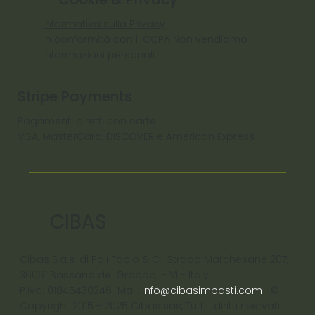
Informativa sulla Privacy
In conformità con il CCPA Non vendiamo
informazioni personali
Stripe Payments
Pagamenti diretti con carte:
VISA, MasterCard, DISCOVER e American Express
CIBAS
Cibas S.a.s. di Poli Fabio & C. Strada Marchesane 207,
36061 Bassano del Grappa - VI - ltaly
P.Iva: 01845430246 Mail:
info@cibasimpasti.com
©
Copyright 2015 - 2025 Cibas sas, Tutti i diritti riservati