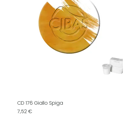
CD 176 Giallo Spiga
Prezzo
7,52 €