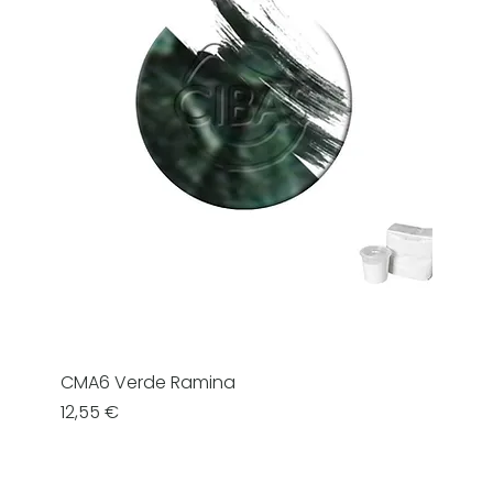
CMA6 Verde Ramina
Prezzo
12,55 €