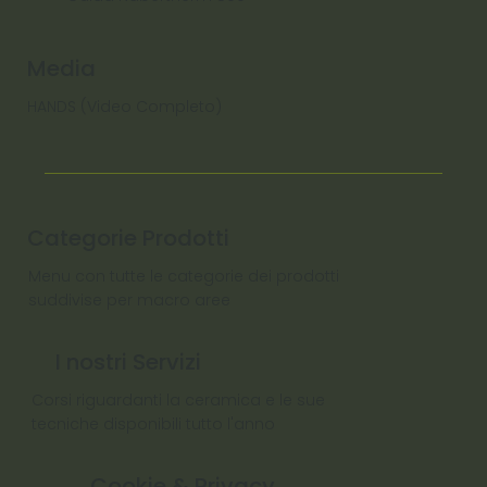
Media
HANDS (Video Completo)
Categorie Prodotti
Menu con tutte le categorie dei prodotti
suddivise per macro aree
I nostri Servizi
Corsi riguardanti la ceramica e le sue
tecniche disponibili tutto l'anno
Cookie & Privacy