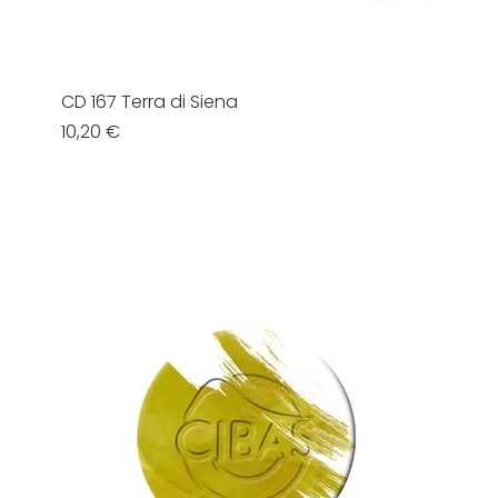
CD 167 Terra di Siena
Prezzo
10,20 €