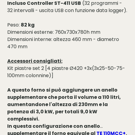
Incluso Controller ST-411 USB
(32 programmi -
32 intervalli - uscita USB con funzione data logger).
Peso:
82 kg
Dimensioni esterne: 760x730x780h mm
Dimensioni interne: altezza 460 mm - diametro
470 mm
Accessori consigliati:
Kit piastre set 2 [4 piastre Ø420 +3x(3x25-50-75-
100mm colonnine)]
A questo forno si può aggiungere un anello
supplementare che porta il volume a 110 litri,
aumentandone l'altezza di 230mm e la
potenza di 3,0 kW, per totali 9,0 kW
complessivi.
In questa configurazione con anello
supplementare il forno equivale al
TE 110MCC+
.