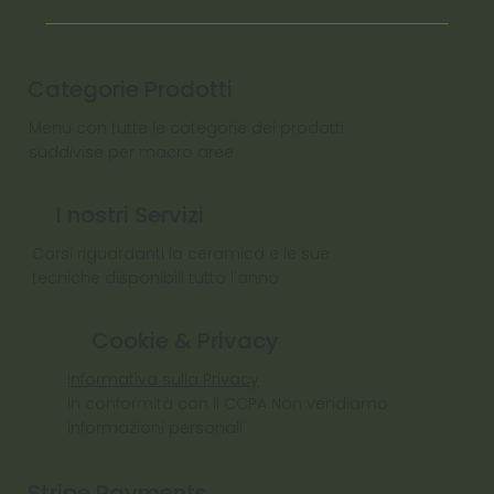
Categorie Prodotti
Menu con tutte le categorie dei prodotti
suddivise per macro aree
I nostri Servizi
Corsi riguardanti la ceramica e le sue
tecniche disponibili tutto l'anno
Cookie & Privacy
Informativa sulla Privacy
In conformità con il CCPA Non vendiamo
informazioni personali
Stripe Payments