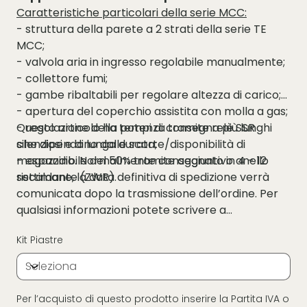
Caratteristiche particolari della serie MCC:
- struttura della parete a 2 strati della serie TE
MCC;
- valvola aria in ingresso regolabile manualmente;
- collettore fumi;
- gambe ribaltabili per regolare altezza di carico;
- apertura del coperchio assistita con molla a gas;
- regolazione della potenza tramite relè SSR
Questo articolo ha tempi di consegna più lunghi
silenziosi e di lunga durata;
che dipendono dalle scorte/disponibilità di
- espandibile del 50% tramite aggiuntivo anello
magazzino. Normalmente consegnato in 4 - 12
riscaldante (ZWR).
settimane, la data definitiva di spedizione verrà
comunicata dopo la trasmissione dell’ordine. Per
qualsiasi informazioni potete scrivere a
info@cibasimpasti.com o chiamare al 0424 500
Kit Piastre
207.
Per l’acquisto di questo prodotto inserire la Partita IVA o