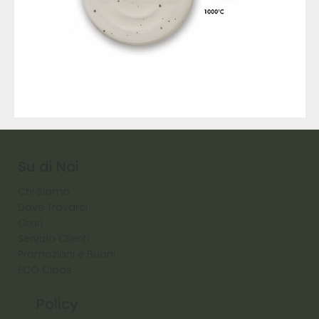
9317
257
Raw
Diamond
Su di Noi
Chi Siamo
Dove Trovarci
Orari
Servizio Clienti
Promozioni e Buoni
ECO Cibas
Policy