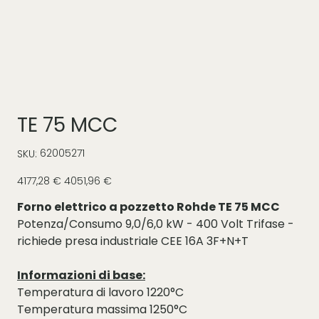
TE 75 MCC
SKU
62005271
SKU:
62005271
Prezzo
Prezzo
4177,28 €
4051,96 €
originale
scontato
Forno elettrico a pozzetto Rohde TE 75 MCC
Potenza/Consumo 9,0/6,0 kW - 400 Volt Trifase -
richiede presa industriale CEE 16A 3F+N+T
Informazioni di base:
Temperatura di lavoro 1220°C
Temperatura massima 1250°C