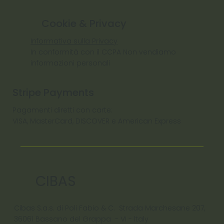
Cookie & Privacy
Informativa sulla Privacy
In conformità con il CCPA Non vendiamo
informazioni personali
Stripe Payments
Pagamenti diretti con carte:
VISA, MasterCard, DISCOVER e American Express
CIBAS
Cibas S.a.s. di Poli Fabio & C. Strada Marchesane 207,
36061 Bassano del Grappa - VI - ltaly