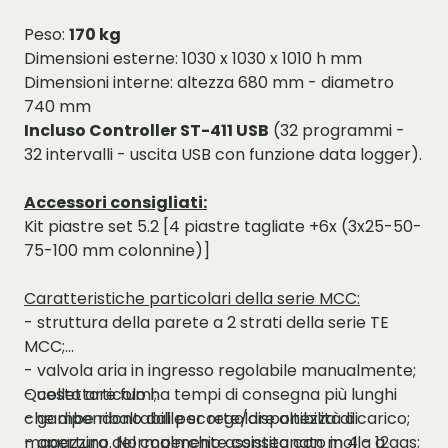
Peso:
170 kg
Dimensioni esterne: 1030 x 1030 x 1010 h mm
Dimensioni interne: altezza 680 mm - diametro
740 mm
Incluso Controller ST-411 USB
(32 programmi -
32 intervalli - uscita USB con funzione data logger).
Accessori consigliati:
Kit piastre set 5.2 [4 piastre tagliate +6x (3x25-50-
75-100 mm colonnine)]
Caratteristiche particolari della serie MCC:
- struttura della parete a 2 strati della serie TE
MCC;
- valvola aria in ingresso regolabile manualmente;
- collettore fumi;
Questo articolo ha tempi di consegna più lunghi
- gambe ribaltabili per regolare altezza di carico;
ch
e
dipendono dalle scorte/disponibilità di
- apertura del coperchio assistita con molla a gas;
magazzino.
Normalmente
consegnato
in
4 - 12