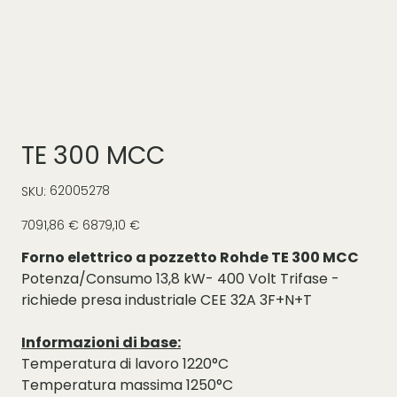
TE 300 MCC
SKU
62005278
SKU:
62005278
Prezzo
Prezzo
7091,86 €
6879,10 €
originale
scontato
Forno elettrico a pozzetto Rohde TE 300 MCC
Potenza/Consumo 13,8 kW- 400 Volt Trifase -
richiede presa industriale CEE 32A 3F+N+T
Informazioni di base:
Temperatura di lavoro 1220°C
Temperatura massima 1250°C