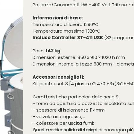
Potenza/Consumo 11 kW - 400 Volt Trifase - r
Informazioni di base:
Temperatura di lavoro 1290°C
Temperatura massima 1320°C
Incluso Controller ST-411 USB
(32 programmi 
Peso:
142 kg
Dimensioni esterne: 850 x 910 x 1020 h mm
Dimensioni interne: altezza 680 mm - diame
Accessori consigliati:
Kit piastre set 3 [4 piastre Ø 470 +3x(3x25-
Caratteristiche particolari della serie S:
- forno ad apertura a pozzetto riscaldato sull
- spessore di isolamento 114mm;
- valvole aria ingresso;
- collettore per uscita fumi;
- relè a stato solido di serie.
Questo articolo ha dei tempi di consegna più 