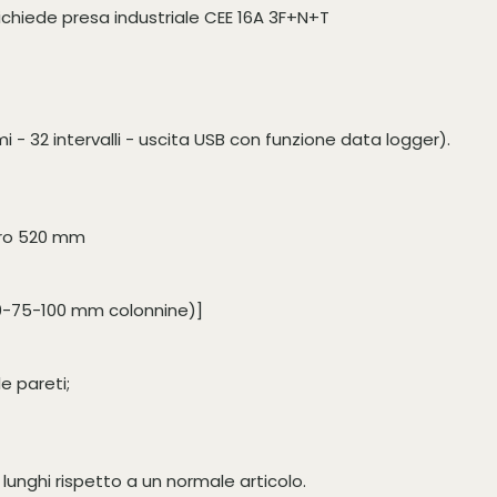
ichiede presa industriale CEE 16A 3F+N+T
- 32 intervalli - uscita USB con funzione data logger).
tro 520 mm
50-75-100 mm colonnine)]
e pareti;
lunghi rispetto a un normale articolo.