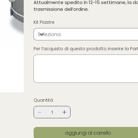
Attualmente spedito in 12-15 settimane, la 
trasmissione dell’ordine.
Kit Piastre
Per l’acquisto di questo prodotto inserire la Part
Fino
a
16
caratteri.
Quantità
aggiungi al carrello