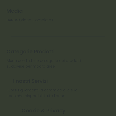
Media
HANDS (Video Completo)
Categorie Prodotti
Menu con tutte le categorie dei prodotti
suddivise per macro aree
I nostri Servizi
Corsi riguardanti la ceramica e le sue
tecniche disponibili tutto l'anno
Cookie & Privacy