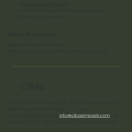
Informativa sulla Privacy
In conformità con il CCPA Non vendiamo
informazioni personali
Stripe Payments
Pagamenti diretti con carte:
VISA, MasterCard, DISCOVER e American Express
CIBAS
Cibas S.a.s. di Poli Fabio & C. Strada Marchesane 207,
36061 Bassano del Grappa - VI - ltaly
P.Iva: 01845430246 Mail:
info@cibasimpasti.com
©
Copyright 2015 - 2025 Cibas sas, Tutti i diritti riservati