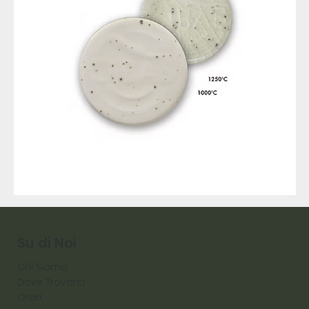
9317
257
Raw
Diamond
Su di Noi
Chi Siamo
Dove Trovarci
Orari