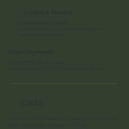
Cookie & Privacy
Informativa sulla Privacy
In conformità con il CCPA Non vendiamo
informazioni personali
Stripe Payments
Pagamenti diretti con carte:
VISA, MasterCard, DISCOVER e American Express
CIBAS
Cibas S.a.s. di Poli Fabio & C. Strada Marchesane 207,
36061 Bassano del Grappa - VI - ltaly