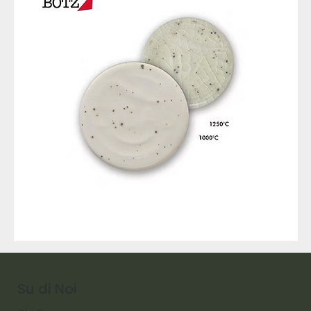
9317
257
Raw
Diamond
Su di Noi