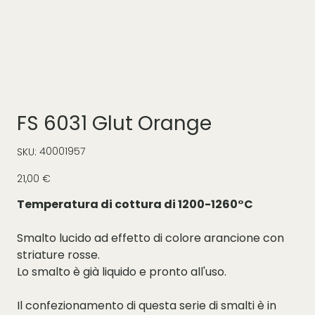
FS 6031 Glut Orange
SKU
40001957
SKU:
40001957
Prezzo
21,00 €
Temperatura di cottura di 1200-1260°C
Smalto lucido ad effetto di colore arancione con
striature rosse.
Lo smalto è già liquido e pronto all'uso.
Il confezionamento di questa serie di smalti è in