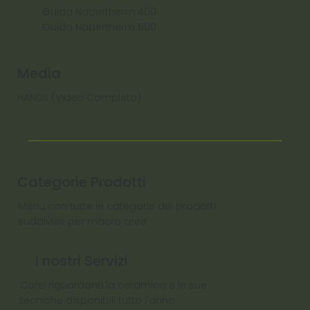
Guida Nabertherm 400
Guida Nabertherm 500
Media
HANDS (Video Completo)
Categorie Prodotti
Menu con tutte le categorie dei prodotti
suddivise per macro aree
I nostri Servizi
Corsi riguardanti la ceramica e le sue
tecniche disponibili tutto l'anno