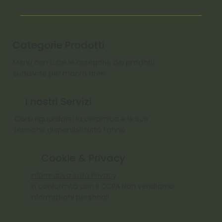
Categorie Prodotti
Menu con tutte le categorie dei prodotti
suddivise per macro aree
I nostri Servizi
Corsi riguardanti la ceramica e le sue
tecniche disponibili tutto l'anno
Cookie & Privacy
Informativa sulla Privacy
In conformità con il CCPA Non vendiamo
informazioni personali