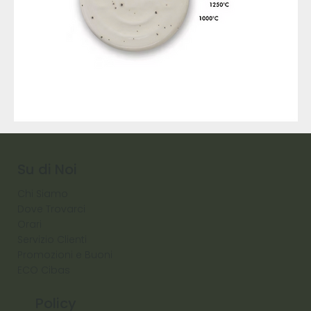
9317
257
Raw
Diamond
Su di Noi
Chi Siamo
Dove Trovarci
Orari
Servizio Clienti
Promozioni e Buoni
ECO Cibas
Policy