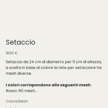
Setaccio
Prezzo
18,50 €
Setaccio da 24 cm di diametro per 11 cm di altezza,
a scelta in base al colore la rete per setacciare ha
mesh diverse.
I colori corrispondono alle seguenti mesh:
Rosso: 60 mesh
Azzurro: 80 mesh
Colore/Mesh
Bianco: 100 mesh