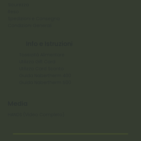
Sicurezza
Reso
Spedizioni e Consegna
Condizioni Generali
Info e Istruzioni
Tossicità Alimentare
Utilizzo Gift Card
Utilizzo Card Sconto
Guida Nabertherm 400
Guida Nabertherm 500
Media
HANDS (Video Completo)