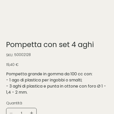
Pompetta con set 4 aghi
SKU
50002128
SKU:
50002128
Prezzo
19,40 €
Pompetta grande in gomma da 100 cc con:
- 1 ago di plastica per ingobbi o smalti;
- 3 aghi di plastica e punta in ottone con foro Ø 1 -
1,4 - 2 mm.
Quantità