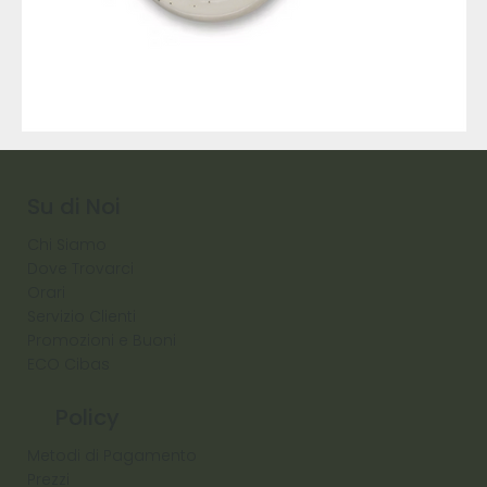
9317
257
Raw
Diamond
Su di Noi
Chi Siamo
Dove Trovarci
Orari
Servizio Clienti
Promozioni e Buoni
ECO Cibas
Policy
Metodi di Pagamento
Prezzi