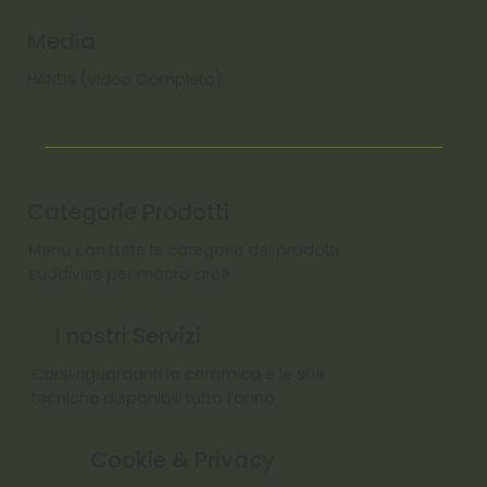
Media
HANDS (Video Completo)
Categorie Prodotti
Menu con tutte le categorie dei prodotti
suddivise per macro aree
I nostri Servizi
Corsi riguardanti la ceramica e le sue
tecniche disponibili tutto l'anno
Cookie & Privacy