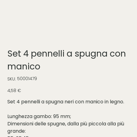
Set 4 pennelli a spugna con
manico
SKU
50001479
SKU:
50001479
Prezzo
4,58 €
Set 4 pennelli a spugna neri con manico in legno.
Lunghezza gambo: 95 mm;
Dimensioni delle spugne, dalla più piccola alla più
grande: