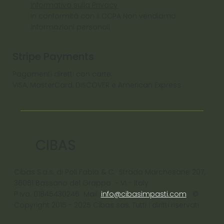
Informativa sulla Privacy
In conformità con il CCPA Non vendiamo
informazioni personali
Stripe Payments
Pagamenti diretti con carte:
VISA, MasterCard, DISCOVER e American Express
CIBAS
Cibas S.a.s. di Poli Fabio & C. Strada Marchesane 207,
36061 Bassano del Grappa - VI - ltaly
P.Iva: 01845430246 Mail:
info@cibasimpasti.com
©
Copyright 2015 - 2025 Cibas sas, Tutti i diritti riservati