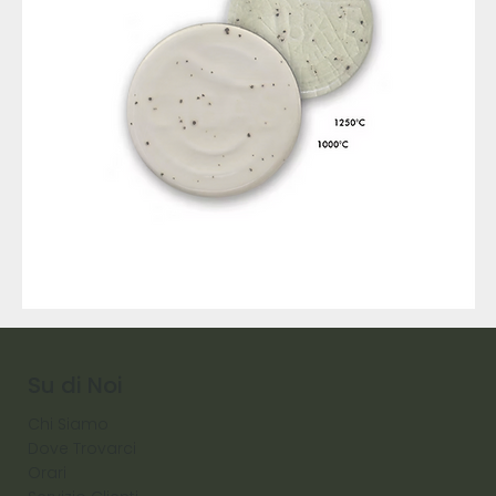
9317
257
Raw
Diamond
Su di Noi
Chi Siamo
Dove Trovarci
Orari