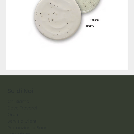
9317
257
Raw
Diamond
Su di Noi
Chi Siamo
Dove Trovarci
Orari
Servizio Clienti
Promozioni e Buoni