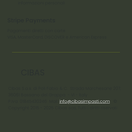
informazioni personali
Stripe Payments
Pagamenti diretti con carte:
VISA, MasterCard, DISCOVER e American Express
CIBAS
Cibas S.a.s. di Poli Fabio & C. Strada Marchesane 207,
36061 Bassano del Grappa - VI - ltaly
P.Iva: 01845430246 Mail:
info@cibasimpasti.com
©
Copyright 2015 - 2025 Cibas sas, Tutti i diritti riservati