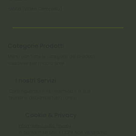
HANDS (Video Completo)
Categorie Prodotti
Menu con tutte le categorie dei prodotti
suddivise per macro aree
I nostri Servizi
Corsi riguardanti la ceramica e le sue
tecniche disponibili tutto l'anno
Cookie & Privacy
Informativa sulla Privacy
In conformità con il CCPA Non vendiamo