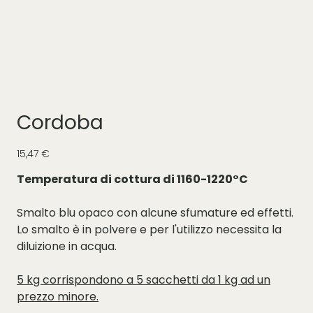
Cordoba
Prezzo
15,47 €
Temperatura di cottura di 1160-1220°C
Smalto blu opaco con alcune sfumature ed effetti.
Lo smalto è in polvere e per l'utilizzo necessita la
diluizione in acqua.
5 kg corrispondono a 5 sacchetti da 1 kg ad un
prezzo minore.