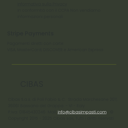
Informativa sulla Privacy
In conformità con il CCPA Non vendiamo
informazioni personali
Stripe Payments
Pagamenti diretti con carte:
VISA, MasterCard, DISCOVER e American Express
CIBAS
Cibas S.a.s. di Poli Fabio & C. Strada Marchesane 207,
36061 Bassano del Grappa - VI - ltaly
P.Iva: 01845430246 Mail:
info@cibasimpasti.com
©
Copyright 2015 - 2025 Cibas sas, Tutti i diritti riservati