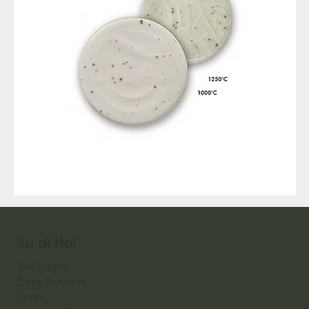
9317
257
Raw
Diamond
Su di Noi
Chi Siamo
Dove Trovarci
Orari