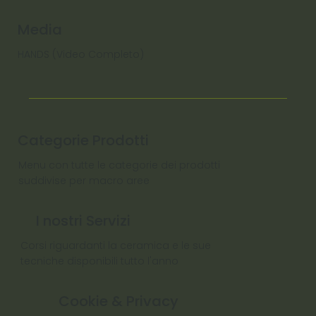
Media
HANDS (Video Completo)
Categorie Prodotti
Menu con tutte le categorie dei prodotti
suddivise per macro aree
I nostri Servizi
Corsi riguardanti la ceramica e le sue
tecniche disponibili tutto l'anno
Cookie & Privacy