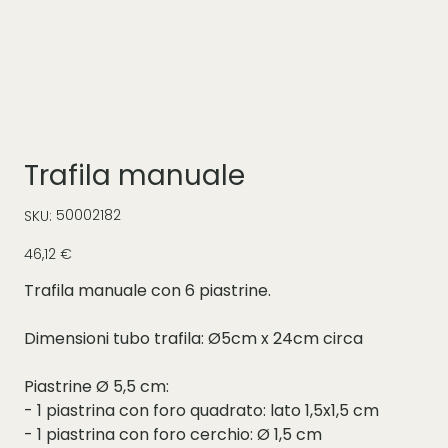
Trafila manuale
SKU
50002182
SKU:
50002182
Prezzo
46,12 €
Trafila manuale con 6 piastrine.
Dimensioni tubo trafila: Ø5cm x 24cm circa
Piastrine Ø 5,5 cm:
- 1 piastrina con foro quadrato: lato 1,5x1,5 cm
- 1 piastrina con foro cerchio: Ø 1,5 cm