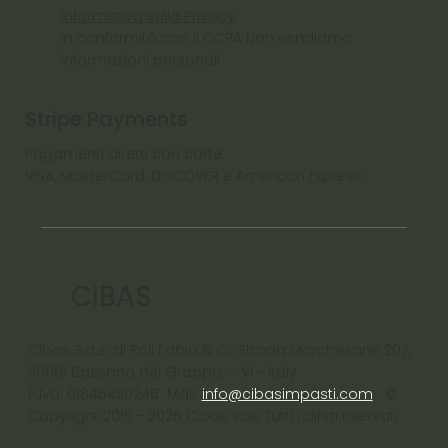
Informativa sulla Privacy
In conformità con il CCPA Non vendiamo
informazioni personali
Stripe Payments
Pagamenti diretti con carte:
VISA, MasterCard, DISCOVER e American Express
CIBAS
Cibas S.a.s. di Poli Fabio & C. Strada Marchesane 207,
36061 Bassano del Grappa - VI - ltaly
P.Iva: 01845430246 Mail:
info@cibasimpasti.com
©
Copyright 2015 - 2025 Cibas sas, Tutti i diritti riservati