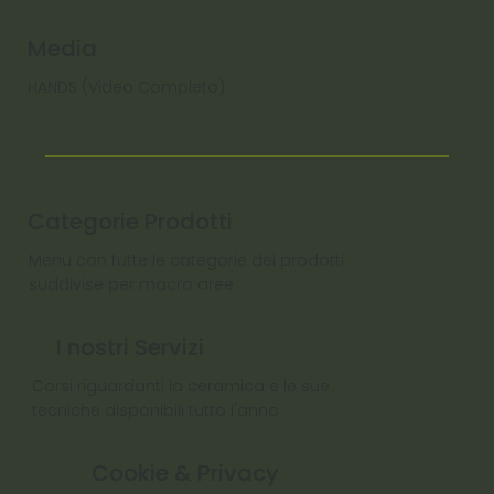
Media
HANDS (Video Completo)
Categorie Prodotti
Menu con tutte le categorie dei prodotti
suddivise per macro aree
I nostri Servizi
Corsi riguardanti la ceramica e le sue
tecniche disponibili tutto l'anno
Cookie & Privacy