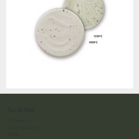
9317
257
Raw
Diamond
Su di Noi
Chi Siamo
Dove Trovarci
Orari