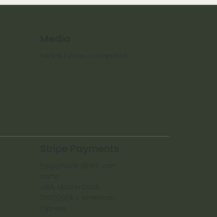
Media
HANDS (Video Completo)
Stripe Payments
Pagamenti diretti con
carte:
VISA, MasterCard,
DISCOVER e American
Express