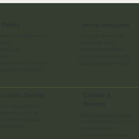
Policy
Info e Istruzioni
Metodi di Pagamento
Tossicità Alimentare
Prezzi
Utilizzo Gift Card
Sicurezza
Utilizzo Card Sconto
Reso
Guida Nabertherm 400
Spedizioni e Consegna
Guida Nabertherm 500
Condizioni Generali
I nostri Servizi
Cookie &
Privacy
Corsi riguardanti la
ceramica e le sue
Informativa sulla Privacy
tecniche disponibili
In conformità con il CCPA
tutto l'anno
Non vendiamo
informazioni personali