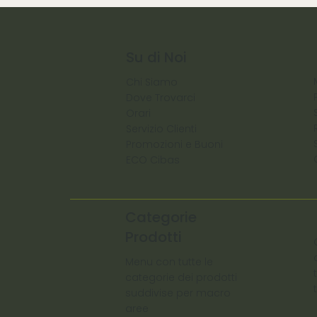
Su di Noi
Chi Siamo
Dove Trovarci
Orari
Servizio Clienti
Promozioni e Buoni
ECO Cibas
Categorie
Prodotti
Menu con tutte le
categorie dei prodotti
suddivise per macro
aree