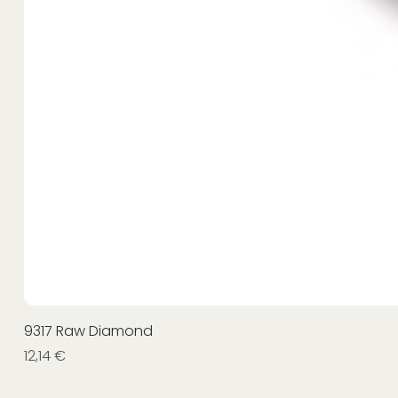
9317 Raw Diamond
Prezzo
12,14 €