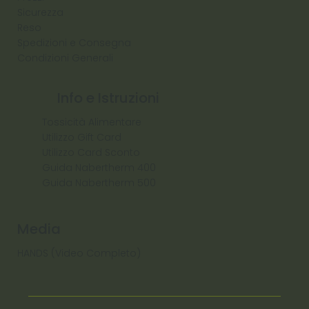
Sicurezza
Reso
Spedizioni e Consegna
Condizioni Generali
Info e Istruzioni
Tossicità Alimentare
Utilizzo Gift Card
Utilizzo Card Sconto
Guida Nabertherm 400
Guida Nabertherm 500
Media
HANDS (Video Completo)