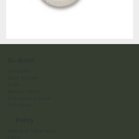
9317
257
Raw
Diamond
Su di Noi
Chi Siamo
Dove Trovarci
Orari
Servizio Clienti
Promozioni e Buoni
ECO Cibas
Policy
Metodi di Pagamento
Prezzi