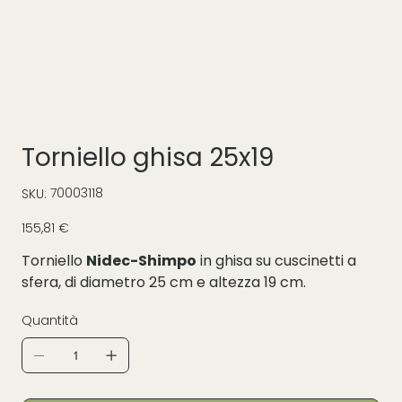
Torniello ghisa 25x19
SKU
70003118
SKU:
70003118
Prezzo
155,81 €
Torniello
Nidec-Shimpo
in ghisa su cuscinetti a
sfera, di diametro 25 cm e altezza 19 cm.
Quantità