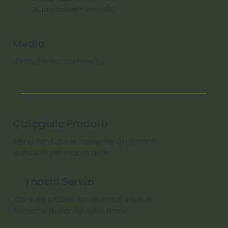
Guida Nabertherm 500
Media
HANDS (Video Completo)
Categorie Prodotti
Menu con tutte le categorie dei prodotti
suddivise per macro aree
I nostri Servizi
Corsi riguardanti la ceramica e le sue
tecniche disponibili tutto l'anno