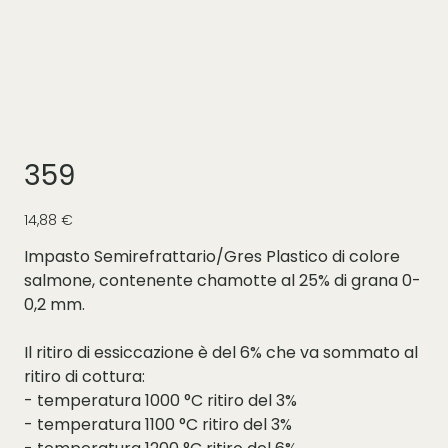
359
Prezzo
14,88 €
Impasto Semirefrattario/Gres Plastico di colore
salmone, contenente chamotte al 25% di grana 0-
0,2 mm.
Il ritiro di essiccazione è del 6% che va sommato al
ritiro di cottura:
- temperatura 1000 °C ritiro del 3%
- temperatura 1100 °C ritiro del 3%