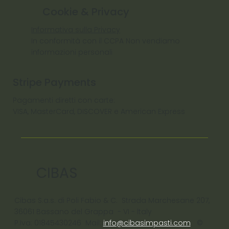
Cookie & Privacy
Informativa sulla Privacy
In conformità con il CCPA Non vendiamo
informazioni personali
Stripe Payments
Pagamenti diretti con carte:
VISA, MasterCard, DISCOVER e American Express
CIBAS
Cibas S.a.s. di Poli Fabio & C. Strada Marchesane 207,
36061 Bassano del Grappa - VI - ltaly
P.Iva: 01845430246 Mail:
info@cibasimpasti.com
©