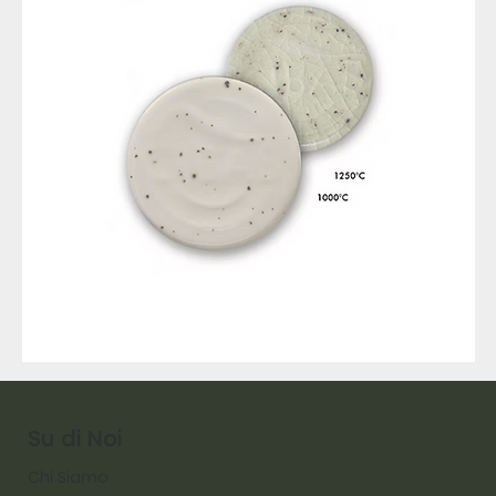
9317
257
Raw
Diamond
Su di Noi
Chi Siamo