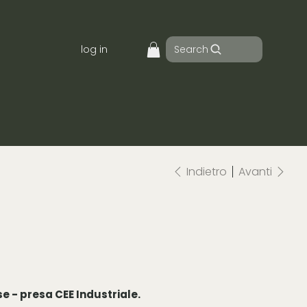
Search
log in
Indietro
Avanti
e - presa CEE Industriale.