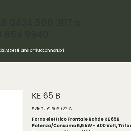
39 0424 500 207 o
9 854 9940
iali
Attrezzi
Forni
Torni
Macchinari
Libri
KE 65 B
Prezzo
Prezzo
5216,72 €
5060,22 €
originale
scontato
Forno elettrico Frontale Rohde KE 65B
Potenza/Consumo 5,5 kW - 400 Volt, Trifas