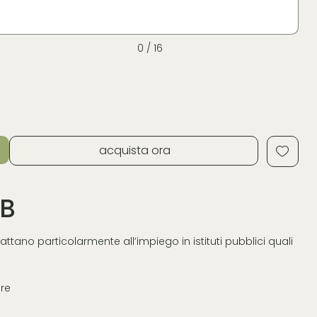
0 / 16
acquista ora
-B
dattano particolarmente all’impiego in istituti pubblici quali
are