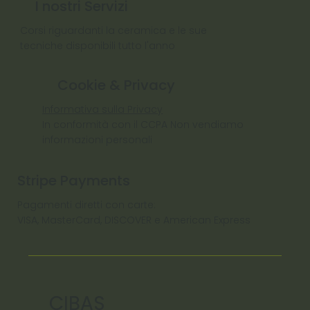
I nostri Servizi
Corsi riguardanti la ceramica e le sue
tecniche disponibili tutto l'anno
Cookie & Privacy
Informativa sulla Privacy
In conformità con il CCPA Non vendiamo
informazioni personali
Stripe Payments
Pagamenti diretti con carte:
VISA, MasterCard, DISCOVER e American Express
CIBAS