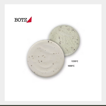
9317
257
Raw