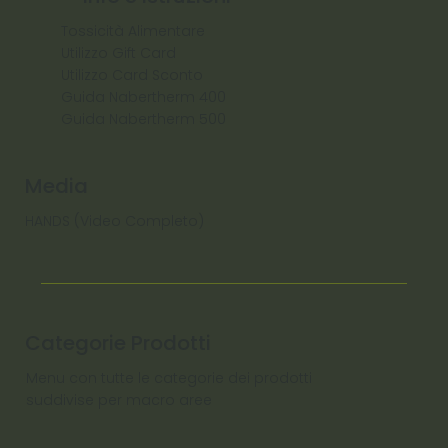
Tossicità Alimentare
Utilizzo Gift Card
Utilizzo Card Sconto
Guida Nabertherm 400
Guida Nabertherm 500
Media
HANDS (Video Completo)
Categorie Prodotti
Menu con tutte le categorie dei prodotti
suddivise per macro aree