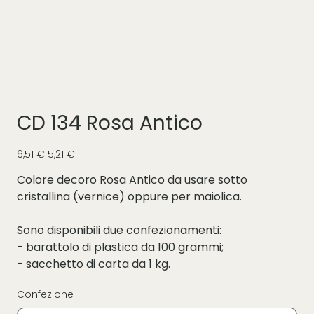
CD 134 Rosa Antico
Prezzo
Prezzo
6,51 €
5,21 €
originale
scontato
Colore decoro Rosa Antico da usare sotto
cristallina (vernice) oppure per maiolica.
Sono disponibili due confezionamenti:
- barattolo di plastica da 100 grammi;
- sacchetto di carta da 1 kg.
Confezione