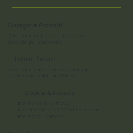
Categorie Prodotti
Menu con tutte le categorie dei prodotti
suddivise per macro aree
I nostri Servizi
Corsi riguardanti la ceramica e le sue
tecniche disponibili tutto l'anno
Cookie & Privacy
Informativa sulla Privacy
In conformità con il CCPA Non vendiamo
informazioni personali