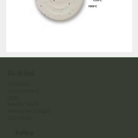
9317
257
Raw
Diamond
Su di Noi
Chi Siamo
Dove Trovarci
Orari
Servizio Clienti
Promozioni e Buoni
ECO Cibas
Policy