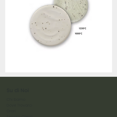
9317
257
Raw
Diamond
Su di Noi
Chi Siamo
Dove Trovarci
Orari
Servizio Clienti