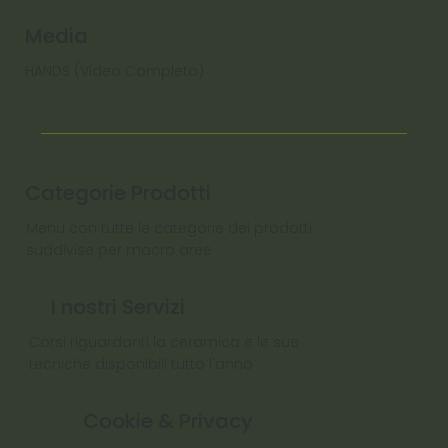
Media
HANDS (Video Completo)
Categorie Prodotti
Menu con tutte le categorie dei prodotti
suddivise per macro aree
I nostri Servizi
Corsi riguardanti la ceramica e le sue
tecniche disponibili tutto l'anno
Cookie & Privacy