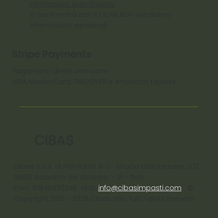
Informativa sulla Privacy
In conformità con il CCPA Non vendiamo
informazioni personali
Stripe Payments
Pagamenti diretti con carte:
VISA, MasterCard, DISCOVER e American Express
CIBAS
Cibas S.a.s. di Poli Fabio & C. Strada Marchesane 207,
36061 Bassano del Grappa - VI - ltaly
P.Iva: 01845430246 Mail:
info@cibasimpasti.com
©
Copyright 2015 - 2025 Cibas sas, Tutti i diritti riservati