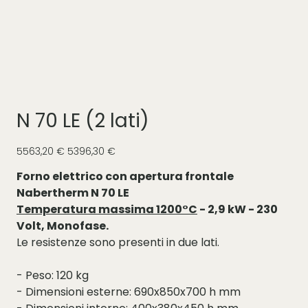
N 70 LE (2 lati)
Prezzo
Prezzo
5563,20 €
5396,30 €
originale
scontato
Forno elettrico con apertura frontale
Nabertherm N 70 LE
Temperatura massima 1200°C
- 2,9 kW - 230
Volt, Monofase.
Le resistenze sono presenti in due lati.
- Peso: 120 kg
- Dimensioni esterne: 690x850x700 h mm