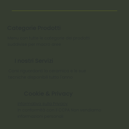
Categorie Prodotti
Menu con tutte le categorie dei prodotti
suddivise per macro aree
I nostri Servizi
Corsi riguardanti la ceramica e le sue
tecniche disponibili tutto l'anno
Cookie & Privacy
Informativa sulla Privacy
In conformità con il CCPA Non vendiamo
informazioni personali