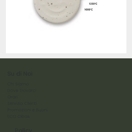
9317
257
Raw
Diamond
Su di Noi
Chi Siamo
Dove Trovarci
Orari
Servizio Clienti
Promozioni e Buoni
ECO Cibas
Policy