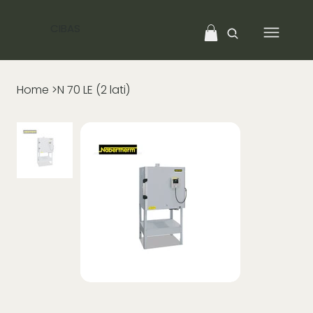
CIBAS
Home
>
N 70 LE (2 lati)