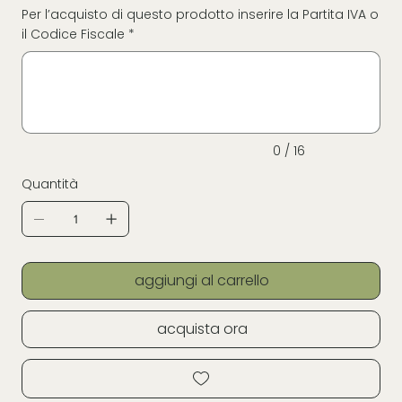
Per l’acquisto di questo prodotto inserire la Partita IVA o
il Codice Fiscale *
Fino
a
16
caratteri.
0 / 16
Quantità
aggiungi al carrello
acquista ora