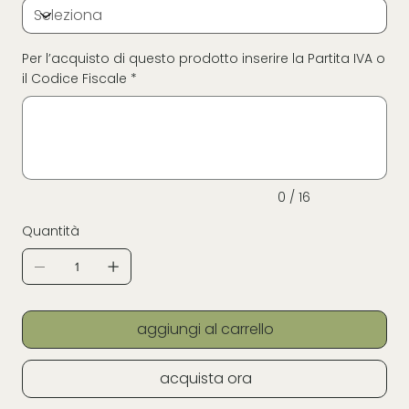
Per l’acquisto di questo prodotto inserire la Partita IVA o
il Codice Fiscale *
Fino
a
16
caratteri.
0 / 16
Quantità
aggiungi al carrello
acquista ora