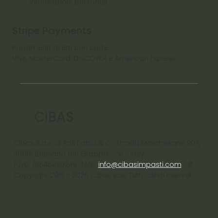
informazioni personali
Stripe Payments
Pagamenti diretti con carte:
VISA, MasterCard, DISCOVER e American Express
CIBAS
Cibas S.a.s. di Poli Fabio & C. Strada Marchesane 207,
36061 Bassano del Grappa - VI - ltaly
P.Iva: 01845430246 Mail:
info@cibasimpasti.com
©
Copyright 2015 - 2025 Cibas sas, Tutti i diritti riservati