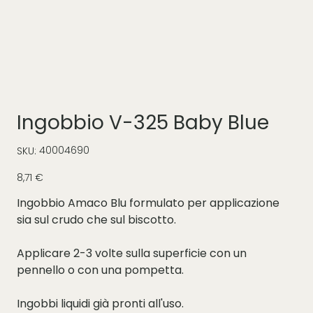
Ingobbio V-325 Baby Blue
SKU
40004690
SKU:
40004690
Prezzo
8,71 €
Ingobbio Amaco Blu formulato per applicazione
sia sul crudo che sul biscotto.
Applicare 2-3 volte sulla superficie con un
pennello o con una pompetta.
Ingobbi liquidi già pronti all'uso.