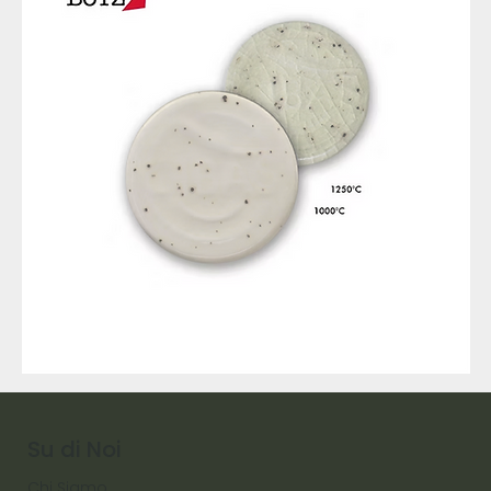
9317
257
Raw
Diamond
Su di Noi
Chi Siamo