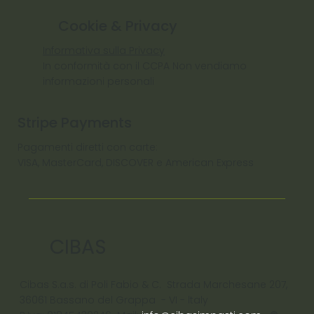
Cookie & Privacy
Informativa sulla Privacy
In conformità con il CCPA Non vendiamo
informazioni personali
Stripe Payments
Pagamenti diretti con carte:
VISA, MasterCard, DISCOVER e American Express
CIBAS
Cibas S.a.s. di Poli Fabio & C. Strada Marchesane 207,
36061 Bassano del Grappa - VI - ltaly