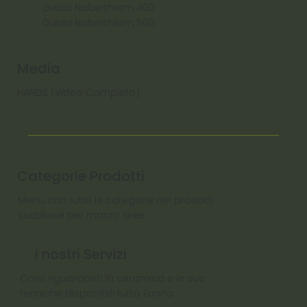
Guida Nabertherm 400
Guida Nabertherm 500
Media
HANDS (Video Completo)
Categorie Prodotti
Menu con tutte le categorie dei prodotti
suddivise per macro aree
I nostri Servizi
Corsi riguardanti la ceramica e le sue
tecniche disponibili tutto l'anno