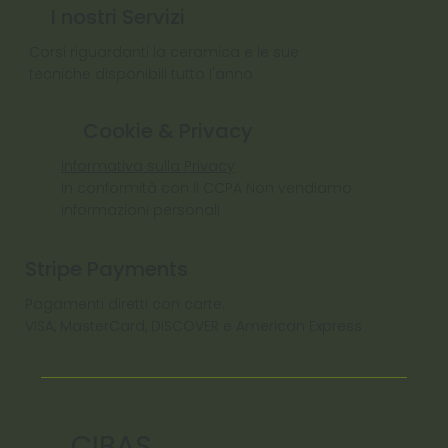
I nostri Servizi
Corsi riguardanti la ceramica e le sue
tecniche disponibili tutto l'anno
Cookie & Privacy
Informativa sulla Privacy
In conformità con il CCPA Non vendiamo
informazioni personali
Stripe Payments
Pagamenti diretti con carte:
VISA, MasterCard, DISCOVER e American Express
CIBAS