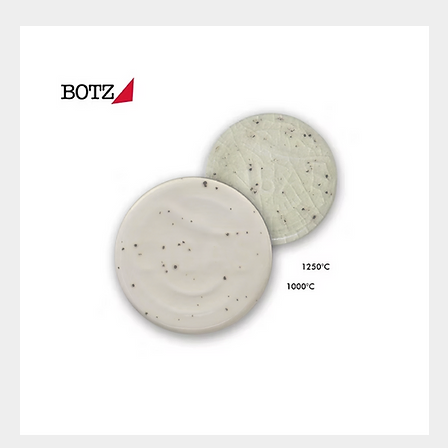
9317
257