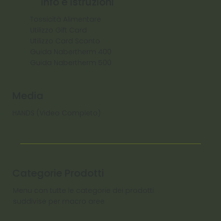
Info e Istruzioni
Tossicità Alimentare
Utilizzo Gift Card
Utilizzo Card Sconto
Guida Nabertherm 400
Guida Nabertherm 500
Media
HANDS (Video Completo)
Categorie Prodotti
Menu con tutte le categorie dei prodotti
suddivise per macro aree