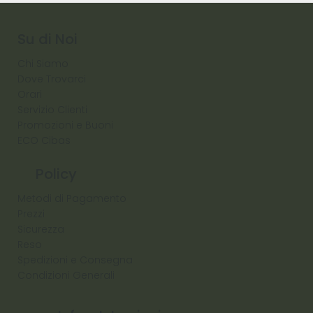
Raw
Diamond
Su di Noi
Chi Siamo
Dove Trovarci
Orari
Servizio Clienti
Promozioni e Buoni
ECO Cibas
Policy
Metodi di Pagamento
Prezzi
Sicurezza
Reso
Spedizioni e Consegna
Condizioni Generali