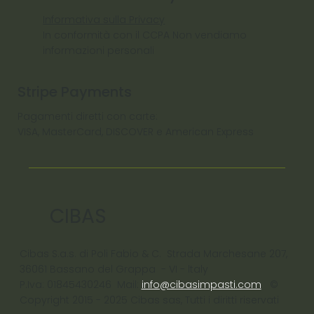
Informativa sulla Privacy
In conformità con il CCPA Non vendiamo
informazioni personali
Stripe Payments
Pagamenti diretti con carte:
VISA, MasterCard, DISCOVER e American Express
CIBAS
Cibas S.a.s. di Poli Fabio & C. Strada Marchesane 207,
36061 Bassano del Grappa - VI - ltaly
P.Iva: 01845430246 Mail:
info@cibasimpasti.com
©
Copyright 2015 - 2025 Cibas sas, Tutti i diritti riservati