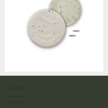
9317
257
Raw
Diamond
Su di Noi
Chi Siamo
Dove Trovarci
Orari