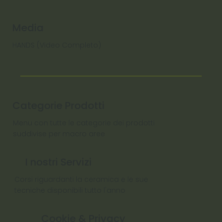
Media
HANDS (Video Completo)
Categorie Prodotti
Menu con tutte le categorie dei prodotti
suddivise per macro aree
I nostri Servizi
Corsi riguardanti la ceramica e le sue
tecniche disponibili tutto l'anno
Cookie & Privacy