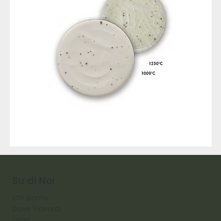
9317
257
Raw
Diamond
Su di Noi
Chi Siamo
Dove Trovarci
Orari