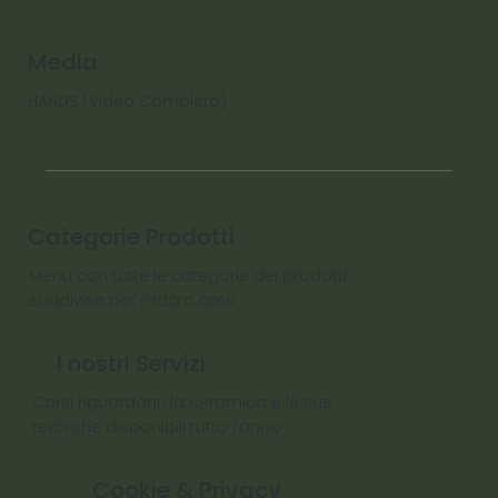
Media
HANDS (Video Completo)
Categorie Prodotti
Menu con tutte le categorie dei prodotti
suddivise per macro aree
I nostri Servizi
Corsi riguardanti la ceramica e le sue
tecniche disponibili tutto l'anno
Cookie & Privacy