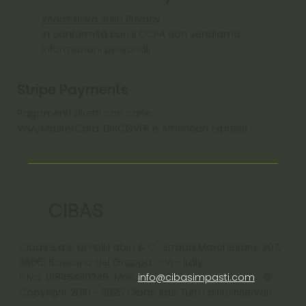
Informativa sulla Privacy
In conformità con il CCPA Non vendiamo
informazioni personali
Stripe Payments
Pagamenti diretti con carte:
VISA, MasterCard, DISCOVER e American Express
CIBAS
Cibas S.a.s. di Poli Fabio & C. Strada Marchesane 207,
36061 Bassano del Grappa - VI - ltaly
P.Iva: 01845430246 Mail:
info@cibasimpasti.com
©
Copyright 2015 - 2025 Cibas sas, Tutti i diritti riservati