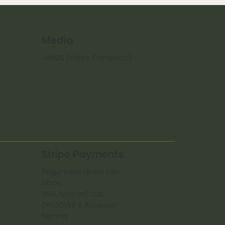
Media
HANDS (Video Completo)
Stripe Payments
Pagamenti diretti con
carte:
VISA, MasterCard,
DISCOVER e American
Express