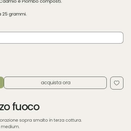
e Cadmio e Piombo composti.
da 25 grammi.
acquista ora
rzo fuoco
ecorazione sopra smalto in terza cottura.
to medium.