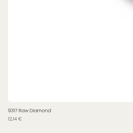
9317 Raw Diamond
Prezzo
12,14 €