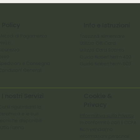
Policy
Info e Istruzioni
Metodi di Pagamento
Tossicità Alimentare
Prezzi
Utilizzo Gift Card
Sicurezza
Utilizzo Card Sconto
Reso
Guida Nabertherm 400
Spedizioni e Consegna
Guida Nabertherm 500
Condizioni Generali
I nostri Servizi
Cookie &
Privacy
Corsi riguardanti la
ceramica e le sue
Informativa sulla Privacy
tecniche disponibili
In conformità con il CCPA
tutto l'anno
Non vendiamo
informazioni personali