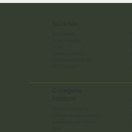
Su di Noi
Chi Siamo
Dove Trovarci
Orari
Servizio Clienti
Promozioni e Buoni
ECO Cibas
Categorie
Prodotti
Menu con tutte le
categorie dei prodotti
suddivise per macro
aree