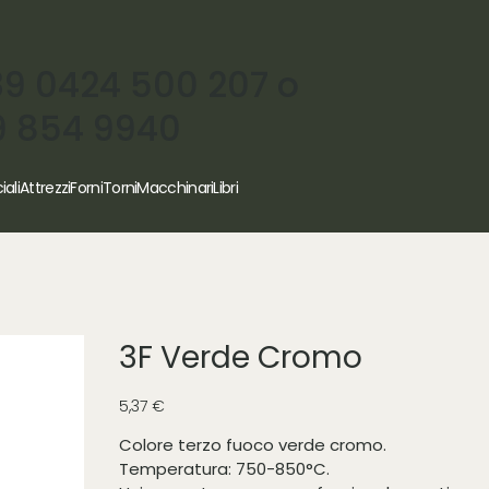
39 0424 500 207 o
9 854 9940
iali
Attrezzi
Forni
Torni
Macchinari
Libri
3F Verde Cromo
Prezzo
5,37 €
Colore terzo fuoco verde cromo.
Temperatura: 750-850°C.