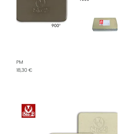
PM
Prezzo
18,30 €