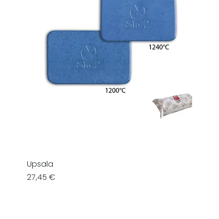
Upsala
Prezzo
27,45 €