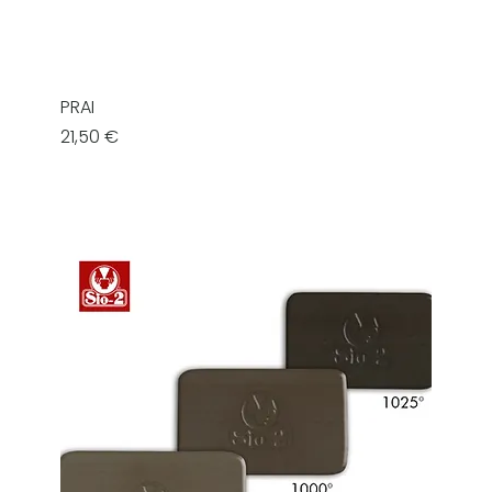
PRAI
Prezzo
21,50 €