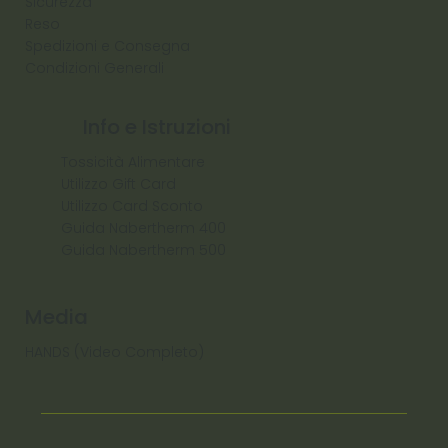
Sicurezza
Reso
Spedizioni e Consegna
Condizioni Generali
Info e Istruzioni
Tossicità Alimentare
Utilizzo Gift Card
Utilizzo Card Sconto
Guida Nabertherm 400
Guida Nabertherm 500
Media
HANDS (Video Completo)