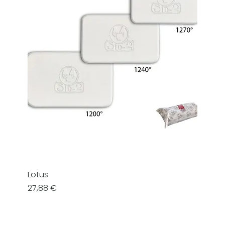
Lotus
Prezzo
27,88 €