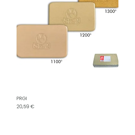
PRGI
Prezzo
20,59 €