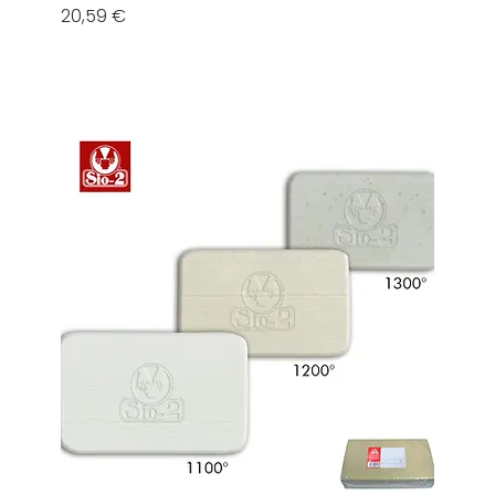
Prezzo
20,59 €