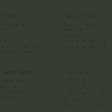
Policy
Info e Istruzioni
Metodi di Pagamento
Tossicità Alimentare
Prezzi
Utilizzo Gift Card
Sicurezza
Utilizzo Card Sconto
Reso
Guida Nabertherm 400
Spedizioni e Consegna
Guida Nabertherm 500
Condizioni Generali
I nostri Servizi
Cookie &
Privacy
Corsi riguardanti la
ceramica e le sue
Informativa sulla Privacy
tecniche disponibili
In conformità con il CCPA
tutto l'anno
Non vendiamo
informazioni personali