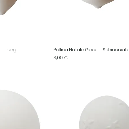
cia Lunga
Pallina Natale Goccia Schiacciat
Prezzo
3,00 €