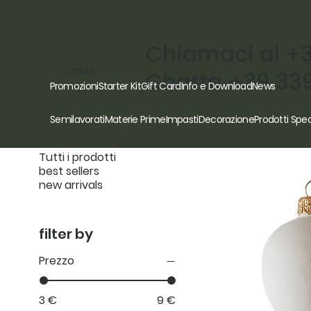
Chiamaci al +
CIBAS
Chatta +39 33
Promozioni
Starter Kit
Gift Card
Info e Download
News
browse by
Semilavorati
Materie Prime
Impasti
Decorazione
Prodotti Spec
Tutti i prodotti
best sellers
new arrivals
filter by
Prezzo
3 €
9 €