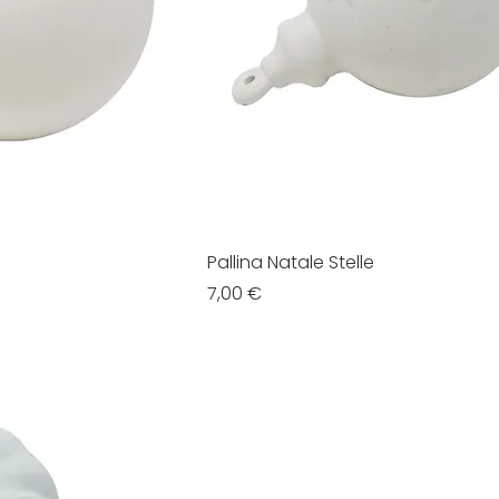
Pallina Natale Stelle
Prezzo
7,00 €