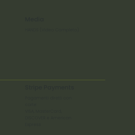
Media
HANDS (Video Completo)
Stripe Payments
Pagamenti diretti con
carte:
VISA, MasterCard,
DISCOVER e American
Express