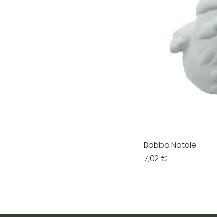
Babbo Natale
Prezzo
7,02 €