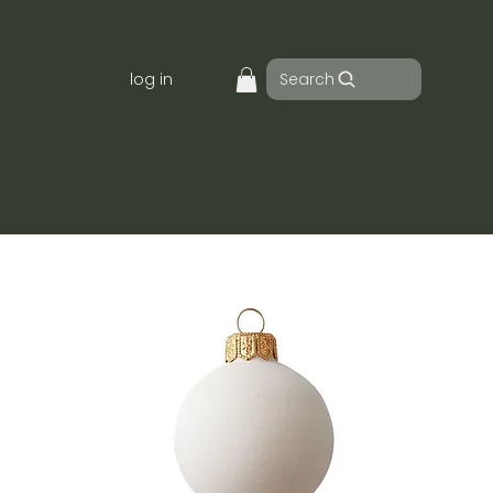
Search
log in