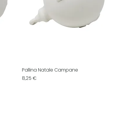
Pallina Natale Campane
Prezzo
8,25 €