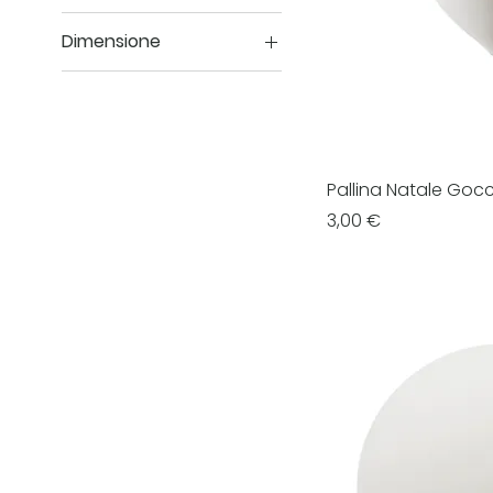
Dimensione
10.5cm
7cm
9cm
Pallina Natale Goc
Prezzo
3,00 €