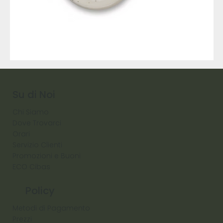
9317
257
Raw
Diamond
Su di Noi
Chi Siamo
Dove Trovarci
Orari
Servizio Clienti
Promozioni e Buoni
ECO Cibas
Policy
Metodi di Pagamento
Prezzi