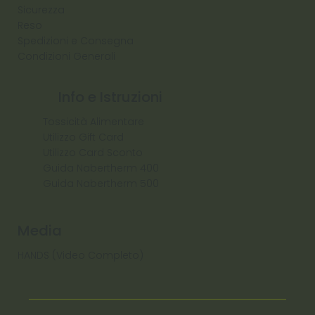
Sicurezza
Reso
Spedizioni e Consegna
Condizioni Generali
Info e Istruzioni
Tossicità Alimentare
Utilizzo Gift Card
Utilizzo Card Sconto
Guida Nabertherm 400
Guida Nabertherm 500
Media
HANDS (Video Completo)