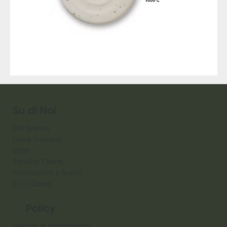
9317
257
Raw
Diamond
Su di Noi
Chi Siamo
Dove Trovarci
Orari
Servizio Clienti
Promozioni e Buoni
ECO Cibas
Policy
Metodi di Pagamento