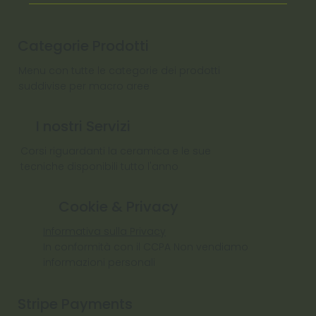
Categorie Prodotti
Menu con tutte le categorie dei prodotti
suddivise per macro aree
I nostri Servizi
Corsi riguardanti la ceramica e le sue
tecniche disponibili tutto l'anno
Cookie & Privacy
Informativa sulla Privacy
In conformità con il CCPA Non vendiamo
informazioni personali
Stripe Payments