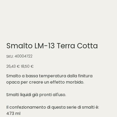
Smalto LM-13 Terra Cotta
SKU
40004722
SKU:
40004722
Prezzo
Prezzo
26,43 €
18,50 €
originale
scontato
Smalto a bassa temperatura dalla finitura
opaca per creare un effetto morbido.
Smalti liquidi già pronti all'uso.
Il confezionamento di questa serie di smalti è:
473 ml