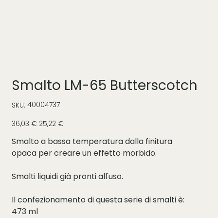
Smalto LM-65 Butterscotch
SKU
40004737
SKU:
40004737
Prezzo
Prezzo
36,03 €
25,22 €
originale
scontato
Smalto a bassa temperatura dalla finitura
opaca per creare un effetto morbido.
Smalti liquidi già pronti all'uso.
Il confezionamento di questa serie di smalti è:
473 ml