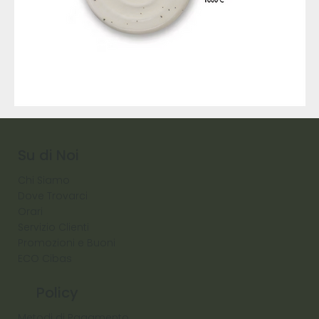
9317
257
Raw
Diamond
Su di Noi
Chi Siamo
Dove Trovarci
Orari
Servizio Clienti
Promozioni e Buoni
ECO Cibas
Policy
Metodi di Pagamento