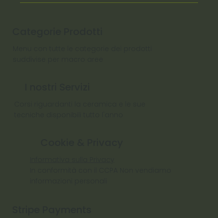
Categorie Prodotti
Menu con tutte le categorie dei prodotti
suddivise per macro aree
I nostri Servizi
Corsi riguardanti la ceramica e le sue
tecniche disponibili tutto l'anno
Cookie & Privacy
Informativa sulla Privacy
In conformità con il CCPA Non vendiamo
informazioni personali
Stripe Payments