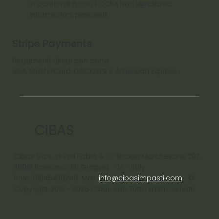
In conformità con il CCPA Non vendiamo
informazioni personali
Stripe Payments
Pagamenti diretti con carte:
VISA, MasterCard, DISCOVER e American Express
CIBAS
Cibas S.a.s. di Poli Fabio & C. Strada Marchesane 207,
36061 Bassano del Grappa - VI - ltaly
P.Iva: 01845430246 Mail:
info@cibasimpasti.com
©
Copyright 2015 - 2025 Cibas sas, Tutti i diritti riservati