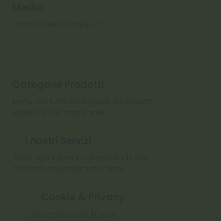
Media
HANDS (Video Completo)
Categorie Prodotti
Menu con tutte le categorie dei prodotti
suddivise per macro aree
I nostri Servizi
Corsi riguardanti la ceramica e le sue
tecniche disponibili tutto l'anno
Cookie & Privacy
Informativa sulla Privacy