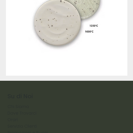
9317
257
Raw
Diamond
Su di Noi
Chi Siamo
Dove Trovarci
Orari
Servizio Clienti
Promozioni e Buoni