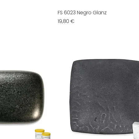
FS 6023 Negro Glanz
Prezzo
19,80 €