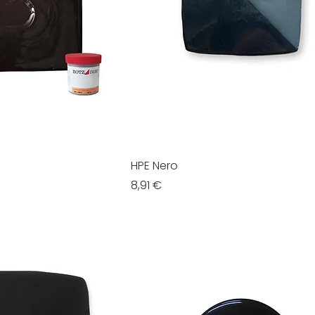
HPE Nero
Prezzo
8,91 €