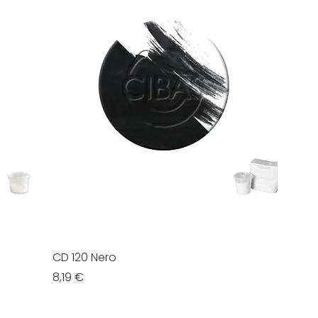
CD 120 Nero
Prezzo
8,19 €