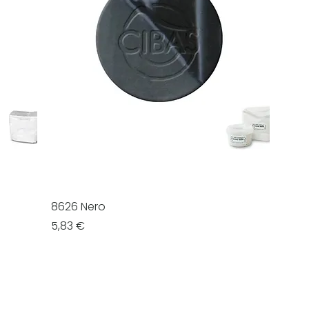
8626 Nero
Prezzo
5,83 €