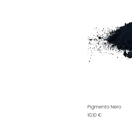
Pigmento Nero
Prezzo
10,10 €