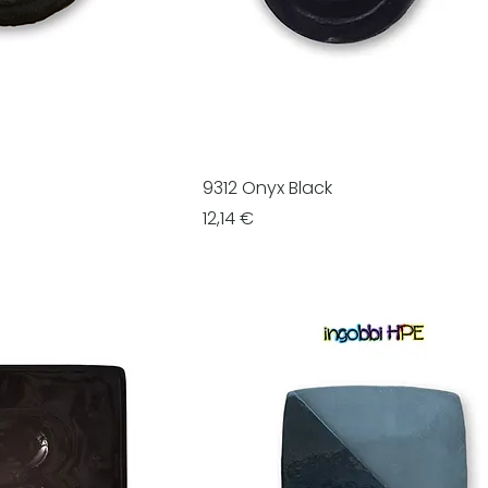
9312 Onyx Black
Prezzo
12,14 €