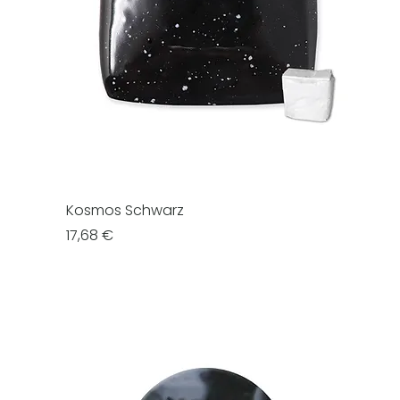
Kosmos Schwarz
Prezzo
17,68 €