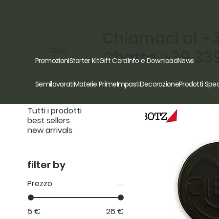
Chiamaci al +
CIBAS
Chatta +39 33
Promozioni
Starter Kit
Gift Card
Info e Download
News
browse by
Semilavorati
Materie Prime
Impasti
Decorazione
Prodotti Spec
Tutti i prodotti
best sellers
new arrivals
filter by
Prezzo
5 €
26 €