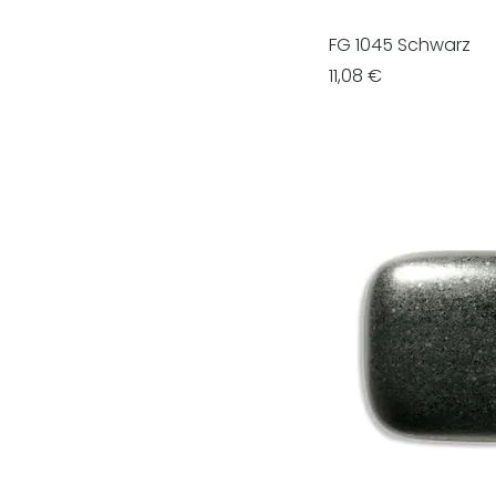
FG 1045 Schwarz
Prezzo
11,08 €