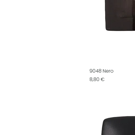
9048 Nero
Prezzo
8,80 €