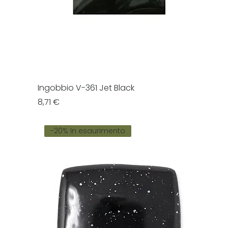
Ingobbio V-361 Jet Black
Prezzo
8,71 €
-20% In esaurimento