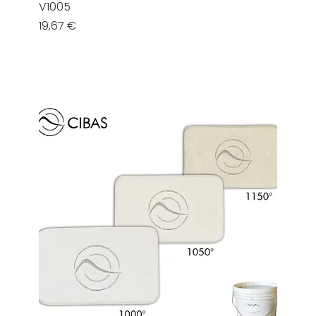
V1005
Prezzo
19,67 €