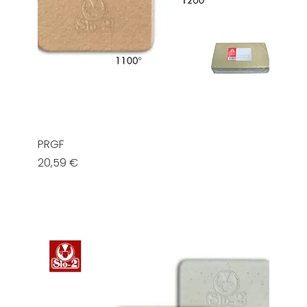
PRGF
Prezzo
20,59 €