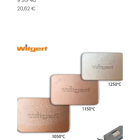
9 SG 40
Prezzo
20,62 €