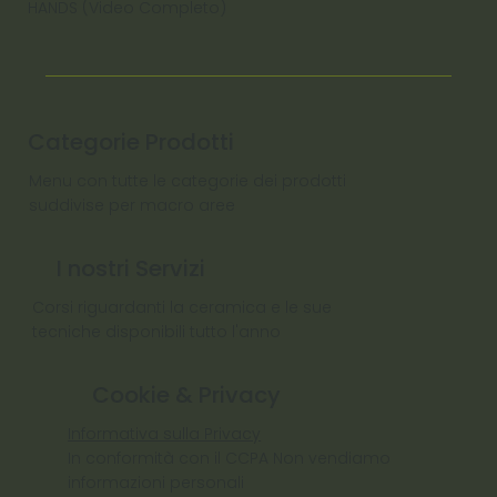
HANDS (Video Completo)
Categorie Prodotti
Menu con tutte le categorie dei prodotti
suddivise per macro aree
I nostri Servizi
Corsi riguardanti la ceramica e le sue
tecniche disponibili tutto l'anno
Cookie & Privacy
Informativa sulla Privacy
In conformità con il CCPA Non vendiamo
informazioni personali