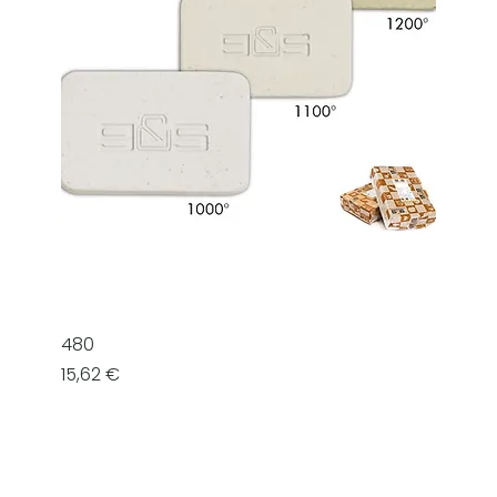
480
Prezzo
15,62 €