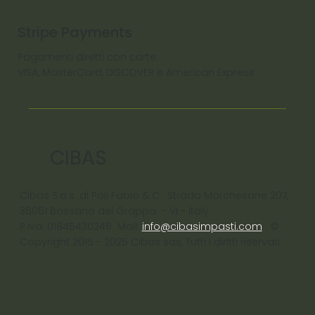
Stripe Payments
Pagamenti diretti con carte:
VISA, MasterCard, DISCOVER e American Express
CIBAS
Cibas S.a.s. di Poli Fabio & C. Strada Marchesane 207,
36061 Bassano del Grappa - VI - ltaly
P.Iva: 01845430246 Mail:
info@cibasimpasti.com
©
Copyright 2015 - 2025 Cibas sas, Tutti i diritti riservati