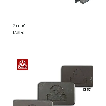
2 SF 40
Prezzo
17,81 €