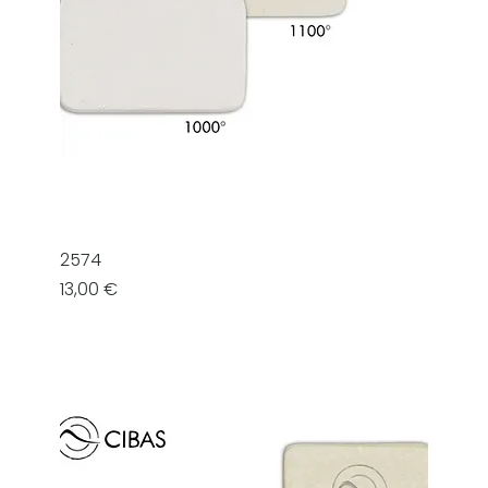
2574
Prezzo
13,00 €