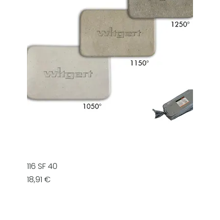
116 SF 40
Prezzo
18,91 €