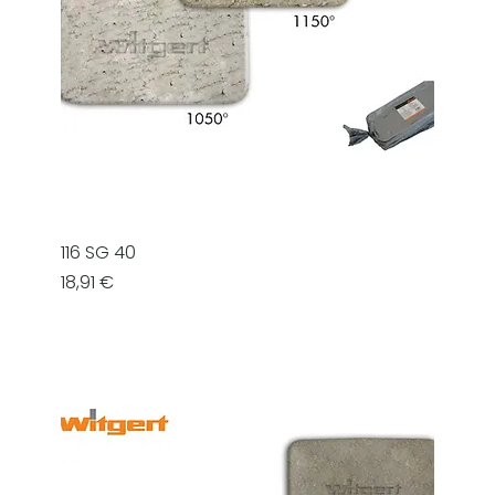
116 SG 40
Prezzo
18,91 €