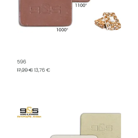
596
Prezzo regolare
Prezzo scontato
17,20 €
13,76 €