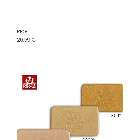
PRGI
Prezzo
20,59 €