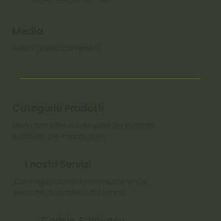
Media
HANDS (Video Completo)
Categorie Prodotti
Menu con tutte le categorie dei prodotti
suddivise per macro aree
I nostri Servizi
Corsi riguardanti la ceramica e le sue
tecniche disponibili tutto l'anno
Cookie & Privacy