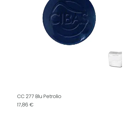
CC 277 Blu Petrolio
Prezzo
17,86 €