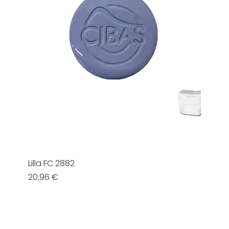
Lilla FC 2882
Prezzo
20,96 €