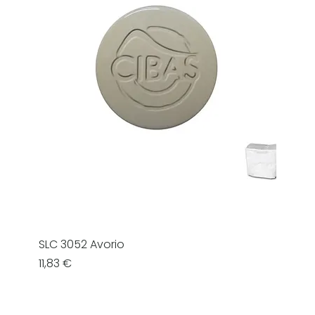
SLC 3052 Avorio
Prezzo
11,83 €