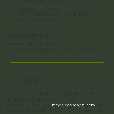
Informativa sulla Privacy
In conformità con il CCPA Non vendiamo
informazioni personali
Stripe Payments
Pagamenti diretti con carte:
VISA, MasterCard, DISCOVER e American Express
CIBAS
Cibas S.a.s. di Poli Fabio & C. Strada Marchesane 207,
36061 Bassano del Grappa - VI - ltaly
P.Iva: 01845430246 Mail:
info@cibasimpasti.com
©
Copyright 2015 - 2025 Cibas sas, Tutti i diritti riservati