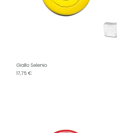
Giallo Selenio
Prezzo
17,75 €