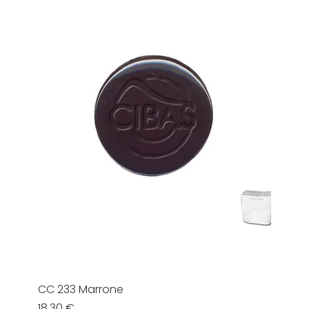
CC 233 Marrone
Prezzo
18,30 €