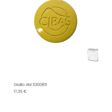
Giallo AM 330085
Prezzo
17,35 €