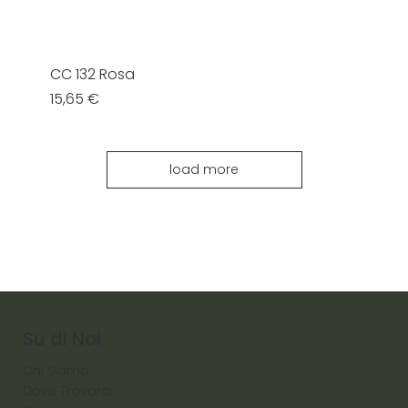
CC 132 Rosa
Prezzo
15,65 €
load more
Su di Noi
Chi Siamo
Dove Trovarci