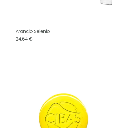
Arancio Selenio
Prezzo
24,64 €