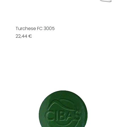
Turchese FC 3005
Prezzo
22,44 €