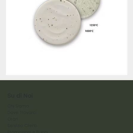
9317
257
Raw
Diamond
Su di Noi
Chi Siamo
Dove Trovarci
Orari
Servizio Clienti
Promozioni e Buoni