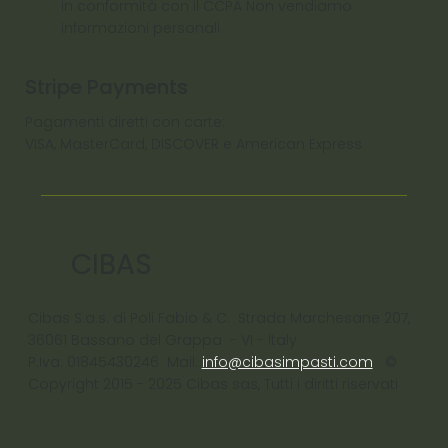
In conformità con il CCPA Non vendiamo
informazioni personali
Stripe Payments
Pagamenti diretti con carte:
VISA, MasterCard, DISCOVER e American Express
CIBAS
Cibas S.a.s. di Poli Fabio & C. Strada Marchesane 207,
36061 Bassano del Grappa - VI - ltaly
P.Iva: 01845430246 Mail:
info@cibasimpasti.com
©
Copyright 2015 - 2025 Cibas sas, Tutti i diritti riservati