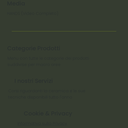
Media
HANDS (Video Completo)
Categorie Prodotti
Menu con tutte le categorie dei prodotti
suddivise per macro aree
I nostri Servizi
Corsi riguardanti la ceramica e le sue
tecniche disponibili tutto l'anno
Cookie & Privacy
Informativa sulla Privacy