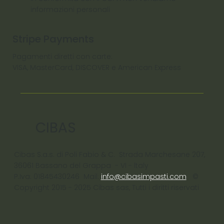
informazioni personali
Stripe Payments
Pagamenti diretti con carte:
VISA, MasterCard, DISCOVER e American Express
CIBAS
Cibas S.a.s. di Poli Fabio & C. Strada Marchesane 207,
36061 Bassano del Grappa - VI - ltaly
P.Iva: 01845430246 Mail:
info@cibasimpasti.com
©
Copyright 2015 - 2025 Cibas sas, Tutti i diritti riservati