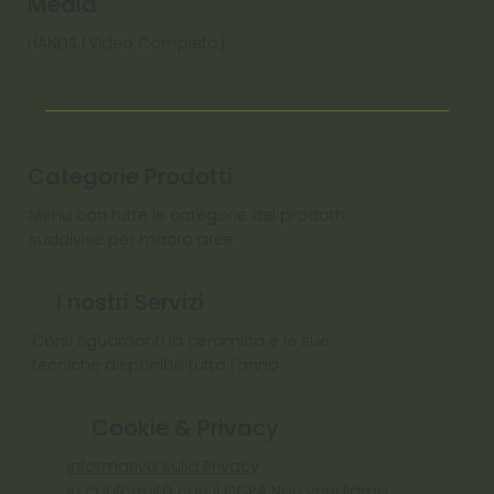
Media
HANDS (Video Completo)
Categorie Prodotti
Menu con tutte le categorie dei prodotti
suddivise per macro aree
I nostri Servizi
Corsi riguardanti la ceramica e le sue
tecniche disponibili tutto l'anno
Cookie & Privacy
Informativa sulla Privacy
In conformità con il CCPA Non vendiamo