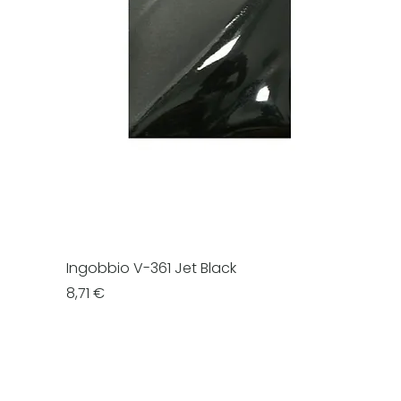
Ingobbio V-361 Jet Black
Prezzo
8,71 €