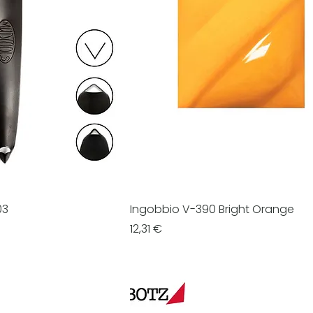
03
Ingobbio V-390 Bright Orange
Prezzo
12,31 €