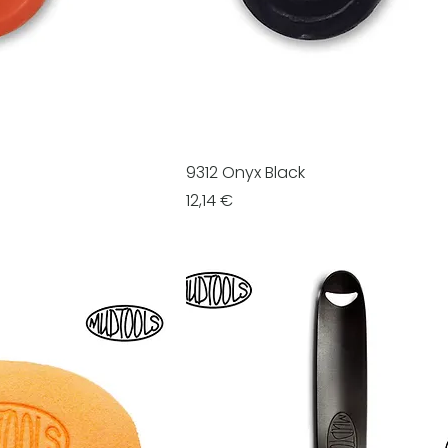
9312 Onyx Black
Prezzo
12,14 €