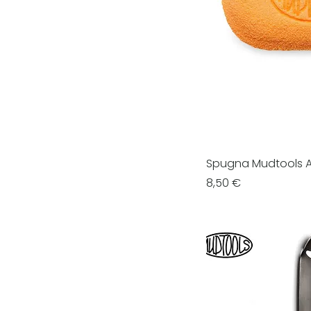
Spugna Mudtools 
Prezzo
8,50 €