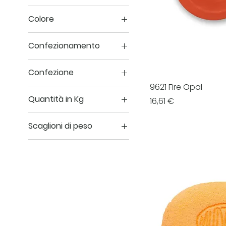
Colore
Confezionamento
100 ml
Confezione
500 ml
9621 Fire Opal
1 kg
Quantità in Kg
Prezzo
16,61 €
100 g
100 kg
200 gr
Scaglioni di peso
12.5 kg
200 ml
1 kg
25 gr.
10 kg
500ml
100 kg
12.5 kg
5 kg