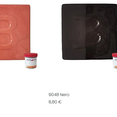
9048 Nero
Prezzo
8,80 €