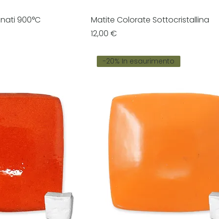
inati 900°C
Matite Colorate Sottocristallina
Prezzo
12,00 €
-20% In esaurimento