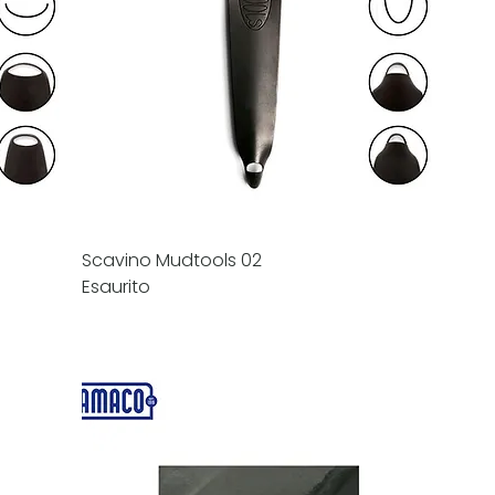
Scavino Mudtools 02
Esaurito