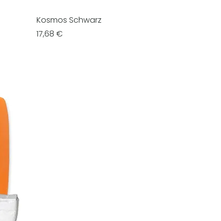
Kosmos Schwarz
Prezzo
17,68 €