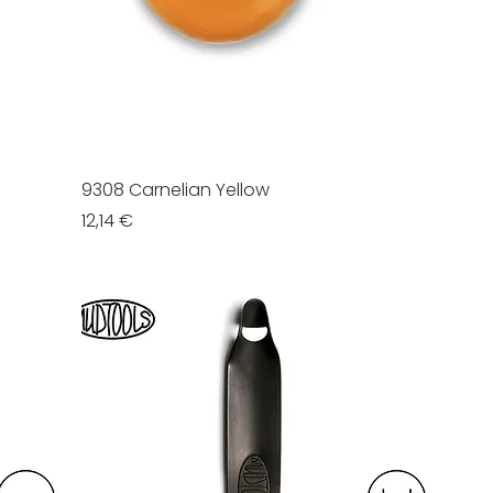
9308 Carnelian Yellow
Prezzo
12,14 €