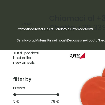
Chiamaci al +
CIBAS
Chatta +39 33
Promozioni
Starter Kit
Gift Card
Info e Download
News
browse by
Semilavorati
Materie Prime
Impasti
Decorazione
Prodotti Spec
Tutti i prodotti
best sellers
new arrivals
filter by
Prezzo
5 €
79 €