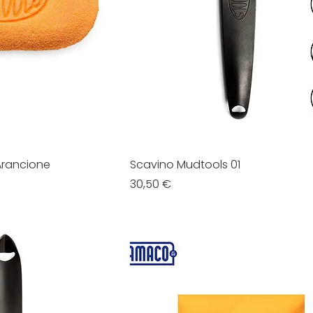
Arancione
Scavino Mudtools 01
Prezzo
30,50 €