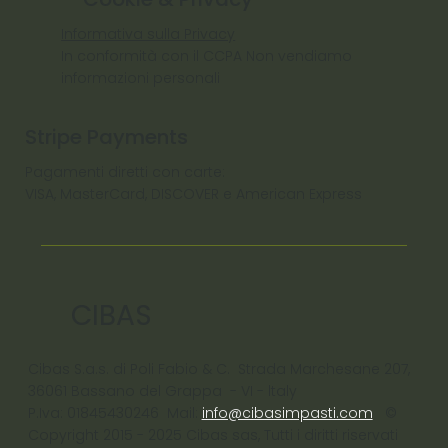
Informativa sulla Privacy
In conformità con il CCPA Non vendiamo
informazioni personali
Stripe Payments
Pagamenti diretti con carte:
VISA, MasterCard, DISCOVER e American Express
CIBAS
Cibas S.a.s. di Poli Fabio & C. Strada Marchesane 207,
36061 Bassano del Grappa - VI - ltaly
P.Iva: 01845430246 Mail:
info@cibasimpasti.com
©
Copyright 2015 - 2025 Cibas sas, Tutti i diritti riservati