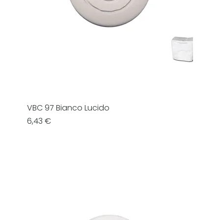
VBC 97 Bianco Lucido
Prezzo
6,43 €