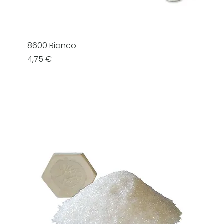
8600 Bianco
Prezzo
4,75 €