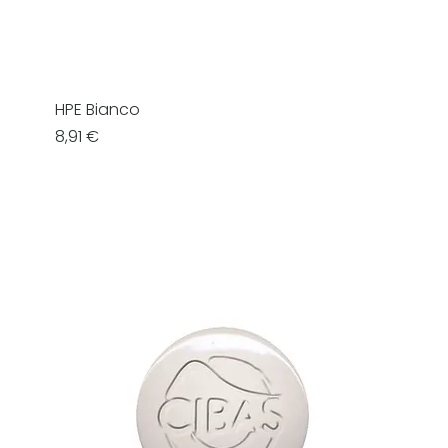
HPE Bianco
Prezzo
8,91 €