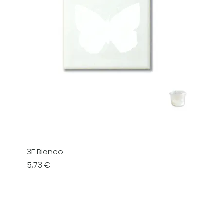
3F Bianco
Prezzo
5,73 €