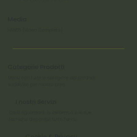
Media
HANDS (Video Completo)
Categorie Prodotti
Menu con tutte le categorie dei prodotti
suddivise per macro aree
I nostri Servizi
Corsi riguardanti la ceramica e le sue
tecniche disponibili tutto l'anno
Cookie & Privacy