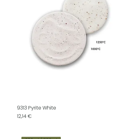
9313 Pyrite White
Prezzo
12,14 €