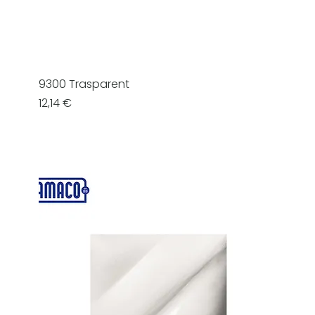
9300 Trasparent
Prezzo
12,14 €