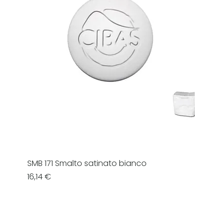
SMB 171 Smalto satinato bianco
Prezzo
16,14 €