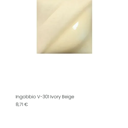
Ingobbio V-301 Ivory Beige
Prezzo
8,71 €