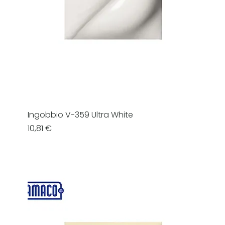
Ingobbio V-359 Ultra White
Prezzo
10,81 €