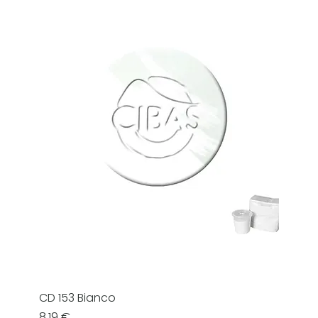
CD 153 Bianco
Prezzo
8,19 €