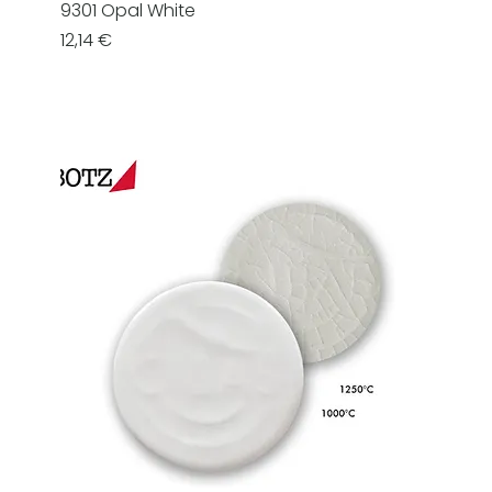
9301 Opal White
Prezzo
12,14 €