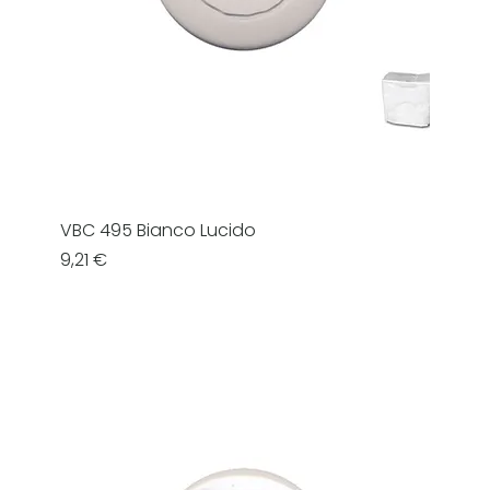
VBC 495 Bianco Lucido
Prezzo
9,21 €