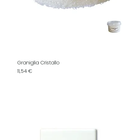
Graniglia Cristallo
Prezzo
11,54 €